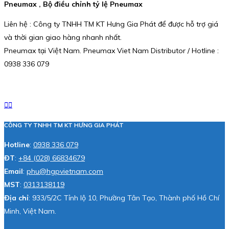
Pneumax , Bộ điều chỉnh tỷ lệ Pneumax
Liên hệ : Công ty TNHH TM KT Hưng Gia Phát để được hỗ trợ giá
và thời gian giao hàng nhanh nhất.
Pneumax tại Việt Nam. Pneumax Viet Nam Distributor / Hotline :
0938 336 079
CÔNG TY TNHH TM KT HƯNG GIA PHÁT
Hotline
:
0938 336 079
ĐT
:
+84 (028) 66834679
Email
:
phu@hgpvietnam.com
MST
:
0313138119
Địa chỉ
: 933/5/2C Tỉnh lộ 10, Phường Tân Tạo, Thành phố Hồ Chí
Minh, Việt Nam.