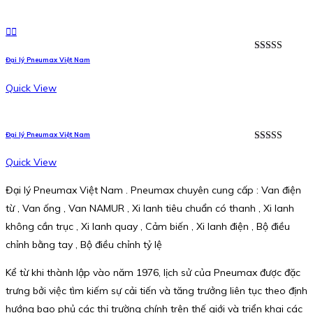
Được xếp
Đại lý Pneumax Việt Nam
hạng
5.00
5
sao
Quick View
Đại lý Pneumax Việt Nam
Được xếp
hạng
5.00
5
Quick View
sao
Đại lý Pneumax Việt Nam . Pneumax chuyên cung cấp : Van điện
từ , Van ống , Van NAMUR , Xi lanh tiêu chuẩn có thanh , Xi lanh
không cần trục , Xi lanh quay , Cảm biến , Xi lanh điện , Bộ điều
chỉnh bằng tay , Bộ điều chỉnh tỷ lệ
Kể từ khi thành lập vào năm 1976, lịch sử của Pneumax được đặc
trưng bởi việc tìm kiếm sự cải tiến và tăng trưởng liên tục theo định
hướng bao phủ các thị trường chính trên thế giới và triển khai các