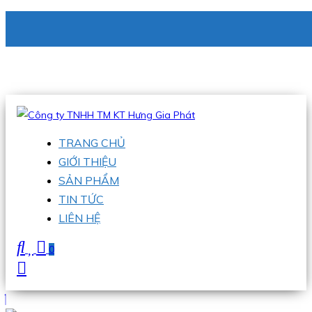
CÔNG TY TNHH TM KT HƯNG GIA PHÁT
Hotline
:
0938 336 079
Email
:
phu@hgpvietnam.com
TRANG CHỦ
GIỚI THIỆU
SẢN PHẨM
TIN TỨC
LIÊN HỆ
0