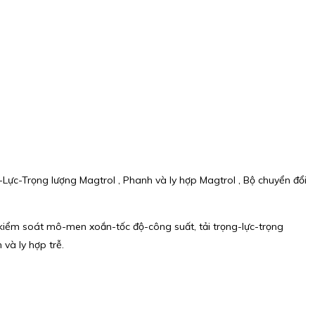
-Lực-Trọng lượng Magtrol , Phanh và ly hợp Magtrol , Bộ chuyển đổi
kiểm soát mô-men xoắn-tốc độ-công suất, tải trọng-lực-trọng
 và ly hợp trễ.