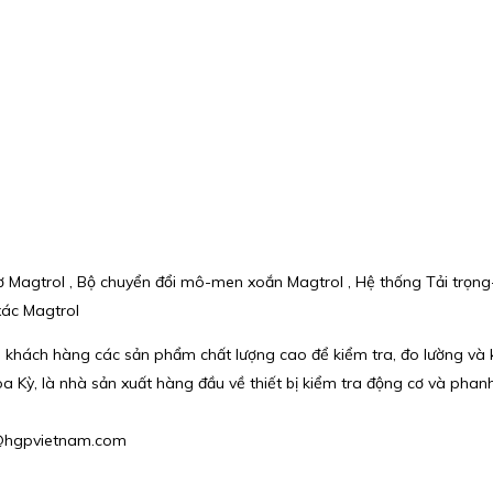
cơ Magtrol , Bộ chuyển đổi mô-men xoắn Magtrol , Hệ thống Tải trọng
xác Magtrol
 khách hàng các sản phẩm chất lượng cao để kiểm tra, đo lường và 
Hoa Kỳ, là nhà sản xuất hàng đầu về thiết bị kiểm tra động cơ và phanh
hu@hgpvietnam.com