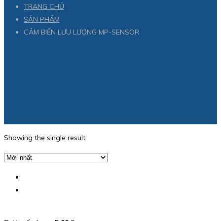
TRANG CHỦ
SẢN PHẨM
CẢM BIẾN LƯU LƯỢNG MP-SENSOR
Showing the single result