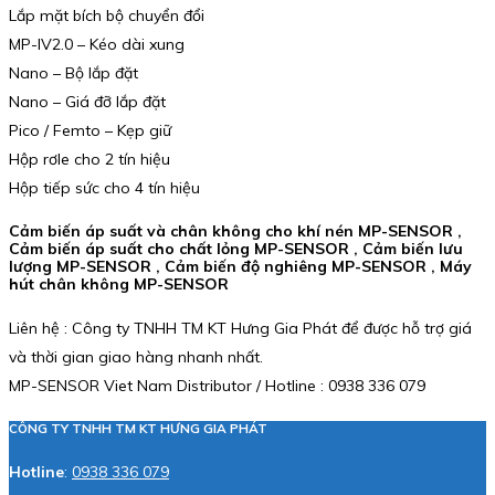
Lắp mặt bích bộ chuyển đổi
MP-IV2.0 – Kéo dài xung
Nano – Bộ lắp đặt
Nano – Giá đỡ lắp đặt
Pico / Femto – Kẹp giữ
Hộp rơle cho 2 tín hiệu
Hộp tiếp sức cho 4 tín hiệu
Cảm biến áp suất và chân không cho khí nén MP-SENSOR ,
Cảm biến áp suất cho chất lỏng MP-SENSOR , Cảm biến lưu
lượng MP-SENSOR , Cảm biến độ nghiêng MP-SENSOR , Máy
hút chân không MP-SENSOR
Liên hệ : Công ty TNHH TM KT Hưng Gia Phát để được hỗ trợ giá
và thời gian giao hàng nhanh nhất.
MP-SENSOR Viet Nam Distributor / Hotline : 0938 336 079
CÔNG TY TNHH TM KT HƯNG GIA PHÁT
Hotline
:
0938 336 079