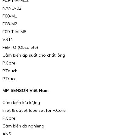
F09-T-M-M12
NANO-02
F08-M1
F08-M2
F09-T-M-M8
VS11
FEMTO (Obsolete)
Cảm biến áp suất cho chất lỏng
P.Core
P.Touch
P.Trace
MP-SENSOR Việt Nam
Cảm biến lưu lượng
Inlet & outlet tube set for F.Core
F.Core
Cảm biến độ nghiêng
ANS