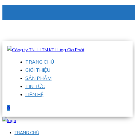
CÔNG TY TNHH TM KT HƯNG GIA PHÁT
Hotline
:
0938 336 079
Email
:
phu@hgpvietnam.com
TRANG CHỦ
GIỚI THIỆU
SẢN PHẨM
TIN TỨC
LIÊN HỆ
0
TRANG CHỦ