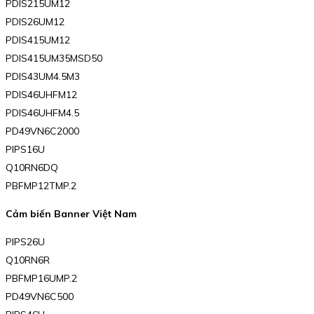
PDIS215UM12
PDIS26UM12
PDIS415UM12
PDIS415UM35MSD50
PDIS43UM4.5M3
PDIS46UHFM12
PDIS46UHFM4.5
PD49VN6C2000
PIPS16U
Q10RN6DQ
PBFMP12TMP.2
Cảm biến Banner Việt Nam
PIPS26U
Q10RN6R
PBFMP16UMP.2
PD49VN6C500