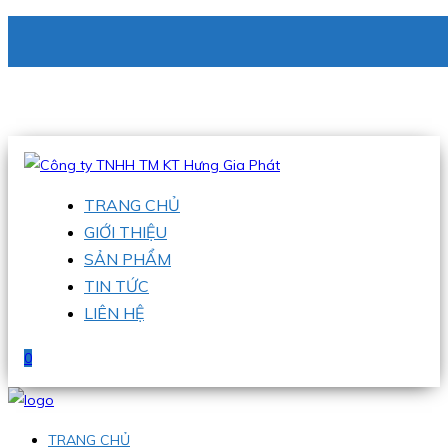
CÔNG TY TNHH TM KT HƯNG GIA PHÁT
Hotline
:
0938 336 079
Email
:
phu@hgpvietnam.com
TRANG CHỦ
GIỚI THIỆU
SẢN PHẨM
TIN TỨC
LIÊN HỆ
0
TRANG CHỦ