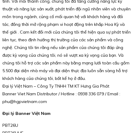
tình. Với mỗi thành công, chúng tôi đã tăng cường năng lực kỹ
thuật và năng lực sản xuất, phát triển đội ngũ nhân viên và chuyên
môn trong ngành, củng cố mối quan hệ với khách hàng và đối
tác, đồng thời mở rộng phạm vi hoạt động trên khắp Hoa Kỳ và
thế giới . Cam kết đổi mới của chúng tôi thể hiện qua sự phát triển
liên tục, theo định hướng thị trường của các sản phẩm và công
nghệ. Chúng tôi tin rằng nếu sản phẩm của chúng tôi đáp ứng
được kỳ vọng của chúng tôi, nó sẽ vượt xa kỳ vọng của bạn. Và
chúng tôi hỗ trợ các sản phẩm này bằng mạng lưới toàn cầu gồm
5.500 đại diện nhà máy và đại diện thực địa luôn sẵn sàng hỗ trợ
khách hàng của chúng tôi, bất kể họ ở đâu.
Đại lý Việt Nam – Công Ty TNHH TM KT Hưng Gia Phát
Banner Viet Nam Distributor / Hotline : 0938 336 079 / Email :
phu@hgpvietnam.com
Đại lý Banner Việt Nam
PBT26U
PBT26UHF