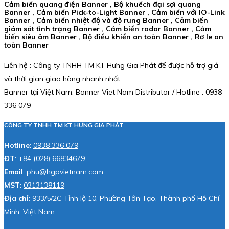
Cảm biến quang điện Banner , Bộ khuếch đại sợi quang
Banner , Cảm biến Pick-to-Light Banner , Cảm biến với IO-Link
Banner , Cảm biến nhiệt độ và độ rung Banner , Cảm biến
giám sát tình trạng Banner , Cảm biến radar Banner , Cảm
biến siêu âm Banner , Bộ điều khiển an toàn Banner , Rơ le an
toàn Banner
Liên hệ : Công ty TNHH TM KT Hưng Gia Phát để được hỗ trợ giá
và thời gian giao hàng nhanh nhất.
Banner tại Việt Nam. Banner Viet Nam Distributor / Hotline : 0938
336 079
CÔNG TY TNHH TM KT HƯNG GIA PHÁT
Hotline
:
0938 336 079
ĐT
:
+84 (028) 66834679
Email
:
phu@hgpvietnam.com
MST
:
0313138119
Địa chỉ
: 933/5/2C Tỉnh lộ 10, Phường Tân Tạo, Thành phố Hồ Chí
Minh, Việt Nam.