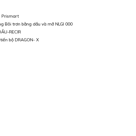
 Prismart
ng Bôi trơn bằng dầu và mỡ NLGI 000
-DẦU-RECIR
g tiến bộ DRAGON- X