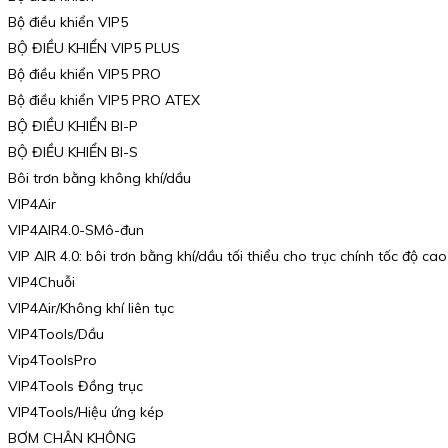
Bộ điều khiển VIP5
BỘ ĐIỀU KHIỂN VIP5 PLUS
Bộ điều khiển VIP5 PRO
Bộ điều khiển VIP5 PRO ATEX
BỘ ĐIỀU KHIỂN BI-P
BỘ ĐIỀU KHIỂN BI-S
Bôi trơn bằng không khí/dầu
VIP4Air
VIP4AIR4.0-SMô-đun
VIP AIR 4.0: bôi trơn bằng khí/dầu tối thiểu cho trục chính tốc độ cao
VIP4Chuỗi
VIP4Air/Không khí liên tục
VIP4Tools/Dầu
Vip4ToolsPro
VIP4Tools Đồng trục
VIP4Tools/Hiệu ứng kép
BƠM CHÂN KHÔNG