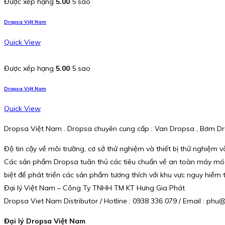
Được xếp hạng
5.00
5 sao
Dropsa Việt Nam
Quick View
Được xếp hạng
5.00
5 sao
Dropsa Việt Nam
Quick View
Dropsa Việt Nam . Dropsa chuyên cung cấp : Van Dropsa , Bơm Drop
Độ tin cậy về môi trường, cơ sở thử nghiệm và thiết bị thử nghiệm
Các sản phẩm Dropsa tuân thủ các tiêu chuẩn về an toàn máy móc và
biệt để phát triển các sản phẩm tương thích với khu vực nguy hiểm
Đại lý Việt Nam – Công Ty TNHH TM KT Hưng Gia Phát
Dropsa Viet Nam Distributor / Hotline : 0938 336 079 / Email : p
Đại lý Dropsa Việt Nam