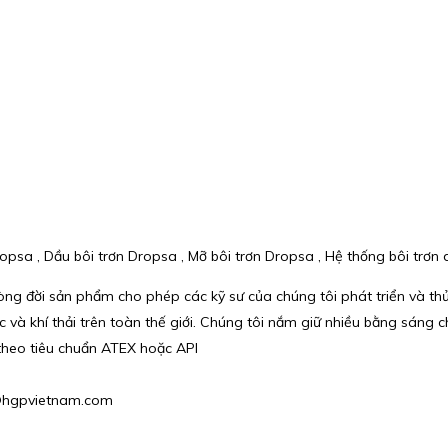
sa , Dầu bôi trơn Dropsa , Mỡ bôi trơn Dropsa , Hệ thống bôi trơn 
 vòng đời sản phẩm cho phép các kỹ sư của chúng tôi phát triển và 
 khí thải trên toàn thế giới. Chúng tôi nắm giữ nhiều bằng sáng chế
 theo tiêu chuẩn ATEX hoặc API
hu@hgpvietnam.com