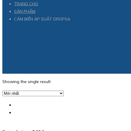
TRANG CHỦ
SẢN PHẨM
CẢM BIẾN ÁP SUẤT DROPSA
Showing the single result