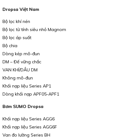
Dropsa Việt Nam
Bộ lọc khí nén
Bộ lọc từ tính siêu nhỏ Magnom
Bộ lọc áp suất
Bộ chia
Dòng kép mô-đun
DM – Đế vững chắc
VAN KHÍ/DẦU DM
Không mô-đun
Khối nạp liệu Series AP1
Dòng khối nạp APF05-APF1
Bơm SUMO Dropsa
Khối nạp liệu Series AGG6
Khối nạp liệu Series AGG6F
Van đo lường Series BH