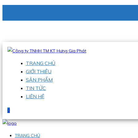
CÔNG TY TNHH TM KT HƯNG GIA PHÁT
Hotline
:
0938 336 079
Email
:
phu@hgpvietnam.com
TRANG CHỦ
GIỚI THIỆU
SẢN PHẨM
TIN TỨC
LIÊN HỆ
0
TRANG CHỦ