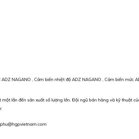
t ADZ NAGANO , Cảm biến nhiệt độ ADZ NAGANO , Cảm biến mức AD
t một lần đến sản xuất số lượng lớn. Đội ngũ bán hàng và kỹ thuật c
.
l : phu@hgpvietnam.com