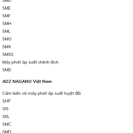
SMD
SME
SMF
SMH
SML
SMO
SMX
SMX2
Máy phát áp suất chênh lệch
SMD
ADZ NAGANO Việt Nam
Cảm biến và máy phát áp suất tuyệt đối
SHP
SIS
SKL
SMC
SMD