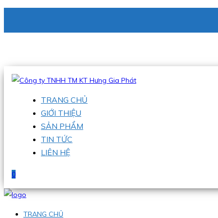
CÔNG TY TNHH TM KT HƯNG GIA PHÁT
Hotline
:
0938 336 079
Email
:
phu@hgpvietnam.com
TRANG CHỦ
GIỚI THIỆU
SẢN PHẨM
TIN TỨC
LIÊN HỆ
0
TRANG CHỦ