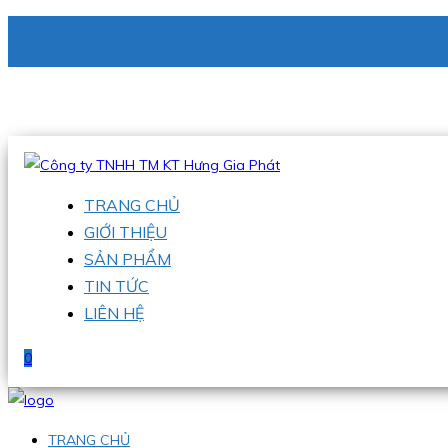
CÔNG TY TNHH TM KT HƯNG GIA PHÁT
Hotline
:
0938 336 079
Email
:
phu@hgpvietnam.com
TRANG CHỦ
GIỚI THIỆU
SẢN PHẨM
TIN TỨC
LIÊN HỆ
0
TRANG CHỦ