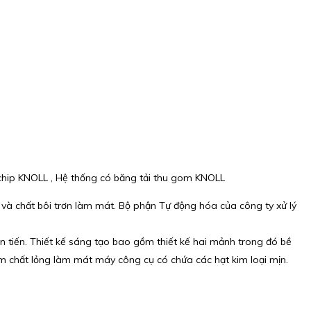
 chip KNOLL , Hệ thống có băng tải thu gom KNOLL
và chất bôi trơn làm mát. Bộ phận Tự động hóa của công ty xử lý
n tiến. Thiết kế sáng tạo bao gồm thiết kế hai mảnh trong đó bề
ơm chất lỏng làm mát máy công cụ có chứa các hạt kim loại mịn.