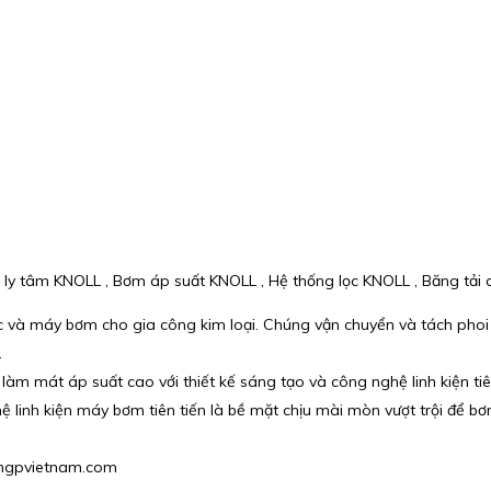
 ly tâm KNOLL , Bơm áp suất KNOLL , Hệ thống lọc KNOLL , Băng tải
c và máy bơm cho gia công kim loại. Chúng vận chuyển và tách phoi 
.
làm mát áp suất cao với thiết kế sáng tạo và công nghệ linh kiện tiê
ệ linh kiện máy bơm tiên tiến là bề mặt chịu mài mòn vượt trội để b
u@hgpvietnam.com