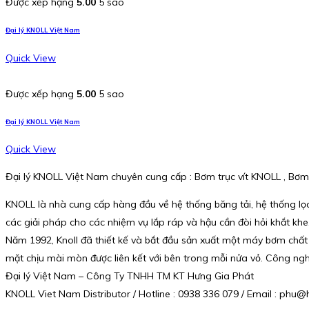
Được xếp hạng
5.00
5 sao
Đại lý KNOLL Việt Nam
Quick View
Được xếp hạng
5.00
5 sao
Đại lý KNOLL Việt Nam
Quick View
Đại lý KNOLL Việt Nam chuyên cung cấp : Bơm trục vít KNOLL , Bơm
KNOLL là nhà cung cấp hàng đầu về hệ thống băng tải, hệ thống lọ
các giải pháp cho các nhiệm vụ lắp ráp và hậu cần đòi hỏi khắt khe
Năm 1992, Knoll đã thiết kế và bắt đầu sản xuất một máy bơm chất 
mặt chịu mài mòn được liên kết với bên trong mỗi nửa vỏ. Công ngh
Đại lý Việt Nam – Công Ty TNHH TM KT Hưng Gia Phát
KNOLL Viet Nam Distributor / Hotline : 0938 336 079 / Email : ph