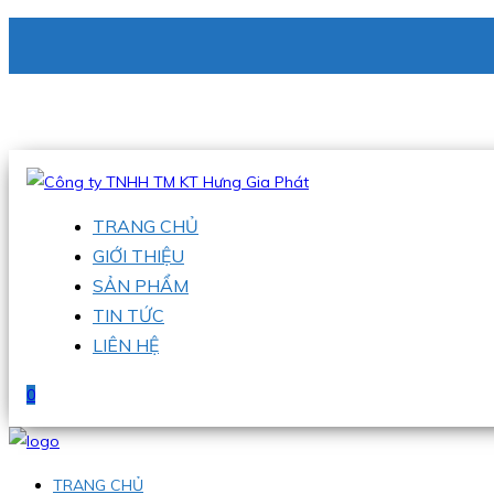
CÔNG TY TNHH TM KT HƯNG GIA PHÁT
Hotline
:
0938 336 079
Email
:
phu@hgpvietnam.com
TRANG CHỦ
GIỚI THIỆU
SẢN PHẨM
TIN TỨC
LIÊN HỆ
0
TRANG CHỦ