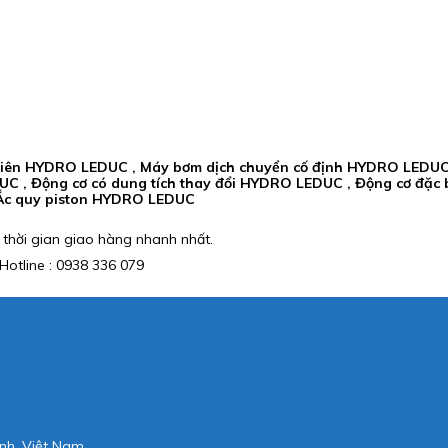
hiên HYDRO LEDUC , Máy bơm dịch chuyển cố định HYDRO LEDUC
UC , Động cơ có dung tích thay đổi HYDRO LEDUC , Động cơ đặc
 Ắc quy piston HYDRO LEDUC
 thời gian giao hàng nhanh nhất.
otline : 0938 336 079
nh, Việt Nam.