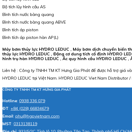
Bộ tích lũy hình cầu AS
Bình tích nước bàng quang
Bình tích nước bàng quang ABVE
Bình tích áp piston
Bình tích áp piston hàn AP(L)
Máy bơm thủy lực HYDRO LEDUC , Máy bơm dịch chuyển biến t
thủy lực HYDRO LEDUC , Động cơ dung tích cố định HYDRO LED
hình trụ hàn HYDRO LEDUC , Ắc quy hình cầu HYDRO LEDUC ,
Liên hệ : Công ty TNHH TM KT Hưng Gia Phát để được hỗ trợ giá và
HYDRO LEDUC tại Việt Nam. HYDRO LEDUC Viet Nam Distributor / H
CÔNG TY TNHH TM KT HƯNG GIA PHÁT
Hotline
:
0938 336 079
ĐT
:
+84 (028) 66834679
Email
:
phu@hgpvietnam.com
MST
:
0313138119
Địa chỉ
: 933/5/2C Tỉnh lộ 10, Phường Tân Tạo, Thành phố Hồ Chí Mi