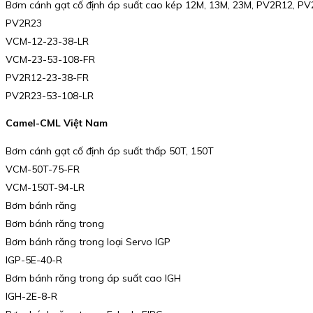
Bơm cánh gạt cố định áp suất cao kép 12M, 13M, 23M, PV2R12, P
PV2R23
VCM-12-23-38-LR
VCM-23-53-108-FR
PV2R12-23-38-FR
PV2R23-53-108-LR
Camel-CML Việt Nam
Bơm cánh gạt cố định áp suất thấp 50T, 150T
VCM-50T-75-FR
VCM-150T-94-LR
Bơm bánh răng
Bơm bánh răng trong
Bơm bánh răng trong loại Servo IGP
IGP-5E-40-R
Bơm bánh răng trong áp suất cao IGH
IGH-2E-8-R