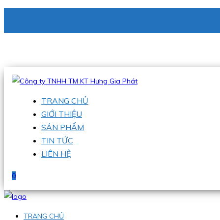
CÔNG TY TNHH TM KT HƯNG GIA PHÁT
Hotline
:
0938 336 079
Email
:
phu@hgpvietnam.com
TRANG CHỦ
GIỚI THIỆU
SẢN PHẨM
TIN TỨC
LIÊN HỆ
0
TRANG CHỦ