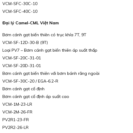
VCM-SFC-30C-10
VCM-SFC-40C-10
Đại lý Camel-CML Việt Nam
Bơm cánh gạt biến thiên có trục khía 7T, 9T
VCM-SF-12D-30-B (9T)
Loại PV7 – Bơm cánh gạt biến thiên áp suất thấp
VCM-SF-20C-31-01
VCM-SF-20D-31-01
Bơm cánh gạt biến thiên với bơm bánh răng ngoài
VCM-SF-30C-20 / EGA-6.2-R
Bơm cánh gạt cố định
Bơm cánh gạt cố định áp suất cao
VCM-1M-23-LR
VCM-2M-26-FR
PV2R1-23-FR
PV2R2-26-LR