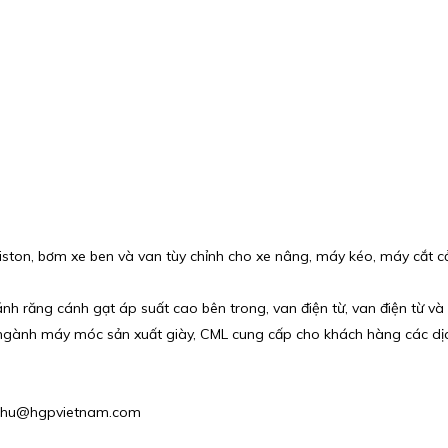
ton, bơm xe ben và van tùy chỉnh cho xe nâng, máy kéo, máy cắt c
h răng cánh gạt áp suất cao bên trong, van điện từ, van điện từ v
ành máy móc sản xuất giày, CML cung cấp cho khách hàng các dịch v
 : phu@hgpvietnam.com