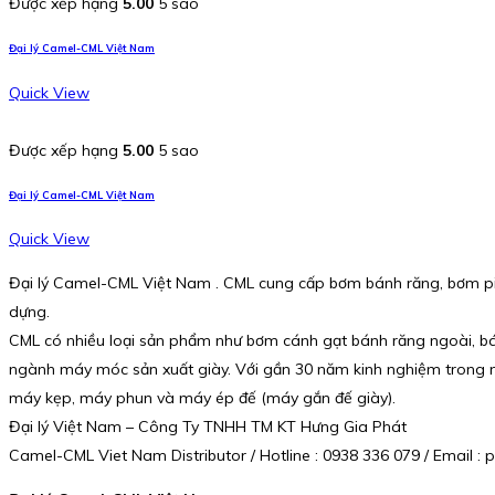
Được xếp hạng
5.00
5 sao
Đại lý Camel-CML Việt Nam
Quick View
Được xếp hạng
5.00
5 sao
Đại lý Camel-CML Việt Nam
Quick View
Đại lý Camel-CML Việt Nam . CML cung cấp bơm bánh răng, bơm pis
dựng.
CML có nhiều loại sản phẩm như bơm cánh gạt bánh răng ngoài, bán
ngành máy móc sản xuất giày. Với gần 30 năm kinh nghiệm trong ng
máy kẹp, máy phun và máy ép đế (máy gắn đế giày).
Đại lý Việt Nam – Công Ty TNHH TM KT Hưng Gia Phát
Camel-CML Viet Nam Distributor / Hotline : 0938 336 079 / Email