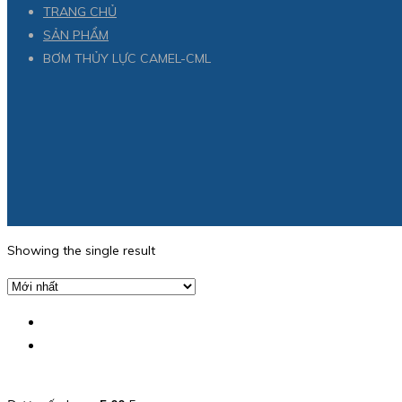
TRANG CHỦ
SẢN PHẨM
BƠM THỦY LỰC CAMEL-CML
Showing the single result