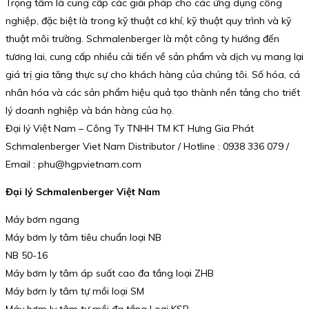
Trọng tâm là cung cấp các giải pháp cho các ứng dụng công
nghiệp, đặc biệt là trong kỹ thuật cơ khí, kỹ thuật quy trình và kỹ
thuật môi trường. Schmalenberger là một công ty hướng đến
tương lai, cung cấp nhiều cải tiến về sản phẩm và dịch vụ mang lại
giá trị gia tăng thực sự cho khách hàng của chúng tôi. Số hóa, cá
nhân hóa và các sản phẩm hiệu quả tạo thành nền tảng cho triết
lý doanh nghiệp và bán hàng của họ.
Đại lý Việt Nam – Công Ty TNHH TM KT Hưng Gia Phát
Schmalenberger Viet Nam Distributor / Hotline : 0938 336 079 /
Email : phu@hgpvietnam.com
Đại lý Schmalenberger Việt Nam
Máy bơm ngang
Máy bơm ly tâm tiêu chuẩn loại NB
NB 50-16
Máy bơm ly tâm áp suất cao đa tầng loại ZHB
Máy bơm ly tâm tự mồi loại SM
Máy bơm ly tâm tự mồi đa tầng Loại KSP