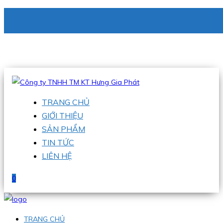
CÔNG TY TNHH TM KT HƯNG GIA PHÁT
Hotline
:
0938 336 079
Email
:
phu@hgpvietnam.com
TRANG CHỦ
GIỚI THIỆU
SẢN PHẨM
TIN TỨC
LIÊN HỆ
0
TRANG CHỦ