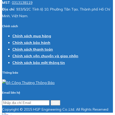
MST
:
0313138119
Địa chỉ
: 933/5/2C Tỉnh lộ 10, Phường Tân Tạo, Thành phố Hồ Chí
Minh, Việt Nam.
Chính sách
Chính sách mua hàng
Chính sách bảo hành
Chính sách thanh toán
Chính sách vận chuyển và giao nhận
Chính sách bảo mật thông tin
Thông báo
Email liên hệ
Gửi
Copyright © 2015 HGP Engineering Co.,Ltd. All Rights Reserved