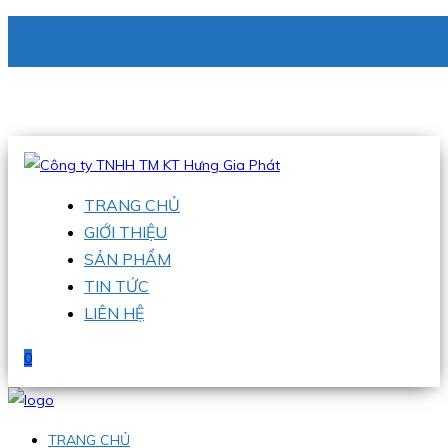
CÔNG TY TNHH TM KT HƯNG GIA PHÁT
Hotline
:
0938 336 079
Email
:
phu@hgpvietnam.com
TRANG CHỦ
GIỚI THIỆU
SẢN PHẨM
TIN TỨC
LIÊN HỆ
0
TRANG CHỦ