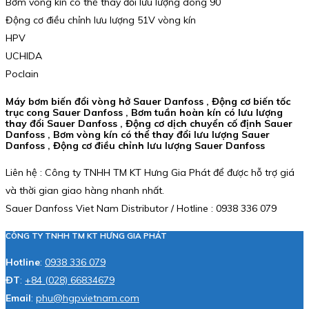
Bơm vòng kín có thể thay đổi lưu lượng dòng 90
Động cơ điều chỉnh lưu lượng 51V vòng kín
HPV
UCHIDA
Poclain
Máy bơm biến đổi vòng hở Sauer Danfoss , Động cơ biến tốc
trục cong Sauer Danfoss , Bơm tuần hoàn kín có lưu lượng
thay đổi Sauer Danfoss , Động cơ dịch chuyển cố định Sauer
Danfoss , Bơm vòng kín có thể thay đổi lưu lượng Sauer
Danfoss , Động cơ điều chỉnh lưu lượng Sauer Danfoss
Liên hệ : Công ty TNHH TM KT Hưng Gia Phát để được hỗ trợ giá
và thời gian giao hàng nhanh nhất.
Sauer Danfoss Viet Nam Distributor / Hotline : 0938 336 079
CÔNG TY TNHH TM KT HƯNG GIA PHÁT
Hotline
:
0938 336 079
ĐT
:
+84 (028) 66834679
Email
:
phu@hgpvietnam.com