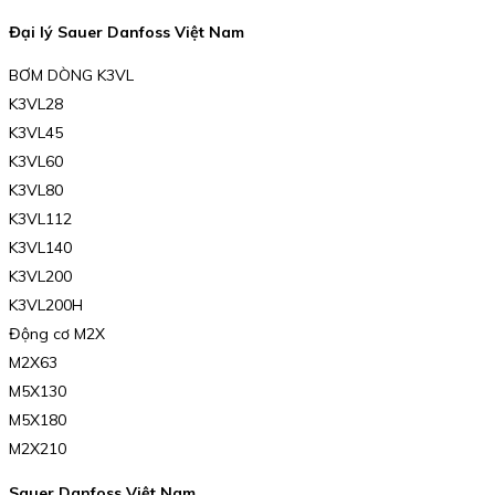
Đại lý Sauer Danfoss Việt Nam
BƠM DÒNG K3VL
K3VL28
K3VL45
K3VL60
K3VL80
K3VL112
K3VL140
K3VL200
K3VL200H
Động cơ M2X
M2X63
M5X130
M5X180
M2X210
Sauer Danfoss Việt Nam