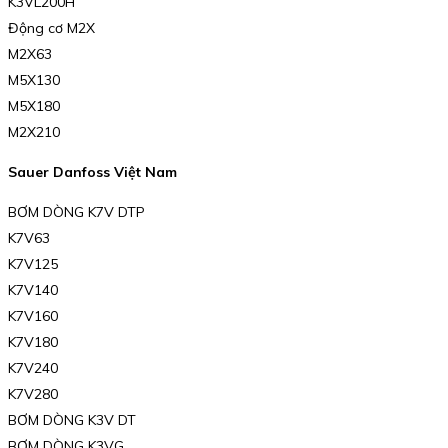
K3VL200H
Động cơ M2X
M2X63
M5X130
M5X180
M2X210
Sauer Danfoss Việt Nam
BƠM DÒNG K7V DTP
K7V63
K7V125
K7V140
K7V160
K7V180
K7V240
K7V280
BƠM DÒNG K3V DT
BƠM DÒNG K3VG