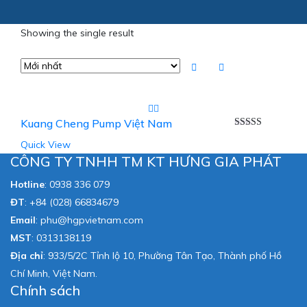
Showing the single result
Kuang Cheng Pump Việt Nam
Được xếp
Quick View
hạng
5.00
5
sao
CÔNG TY TNHH TM KT HƯNG GIA PHÁT
Hotline
:
0938 336 079
ĐT
:
+84 (028) 66834679
Email
:
phu@hgpvietnam.com
MST
:
0313138119
Địa chỉ
: 933/5/2C Tỉnh lộ 10, Phường Tân Tạo, Thành phố Hồ
Chí Minh, Việt Nam.
Chính sách