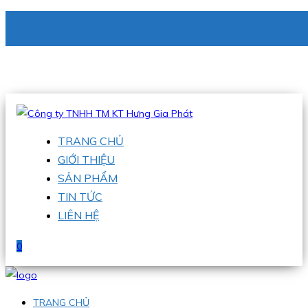
CÔNG TY TNHH TM KT HƯNG GIA PHÁT
Hotline
:
0938 336 079
Email
:
phu@hgpvietnam.com
TRANG CHỦ
GIỚI THIỆU
SẢN PHẨM
TIN TỨC
LIÊN HỆ
0
TRANG CHỦ