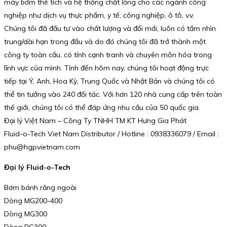
máy bơm thể tích và hệ thống chất lỏng cho các ngành công
nghiệp như dịch vụ thực phẩm, y tế, công nghiệp, ô tô, v.v.
Chúng tôi đã đầu tư vào chất lượng và đổi mới, luôn có tầm nhìn
trung/dài hạn trong đầu và do đó chúng tôi đã trở thành một
công ty toàn cầu, có tính cạnh tranh và chuyên môn hóa trong
lĩnh vực của mình. Tính đến hôm nay, chúng tôi hoạt động trực
tiếp tại Ý, Anh, Hoa Kỳ, Trung Quốc và Nhật Bản và chúng tôi có
thể tin tưởng vào 240 đối tác. Với hơn 120 nhà cung cấp trên toàn
thế giới, chúng tôi có thể đáp ứng nhu cầu của 50 quốc gia.
Đại lý Việt Nam – Công Ty TNHH TM KT Hưng Gia Phát
Fluid-o-Tech Viet Nam Distributor / Hotline : 0938336079 / Email :
phu@hgpvietnam.com
Đại lý Fluid-o-Tech
Bơm bánh răng ngoài
Dòng MG200-400
Dòng MG300
Dòng PG300