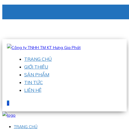
CÔNG TY TNHH TM KT HƯNG GIA PHÁT
Hotline
:
0938 336 079
Email
:
phu@hgpvietnam.com
TRANG CHỦ
GIỚI THIỆU
SẢN PHẨM
TIN TỨC
LIÊN HỆ
0
TRANG CHỦ