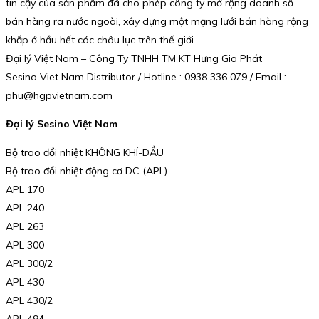
tin cậy của sản phẩm đã cho phép công ty mở rộng doanh số
bán hàng ra nước ngoài, xây dựng một mạng lưới bán hàng rộng
khắp ở hầu hết các châu lục trên thế giới.
Đại lý Việt Nam – Công Ty TNHH TM KT Hưng Gia Phát
Sesino Viet Nam Distributor / Hotline : 0938 336 079 / Email :
phu@hgpvietnam.com
Đại lý Sesino Việt Nam
Bộ trao đổi nhiệt KHÔNG KHÍ-DẦU
Bộ trao đổi nhiệt động cơ DC (APL)
APL 170
APL 240
APL 263
APL 300
APL 300/2
APL 430
APL 430/2
APL 494