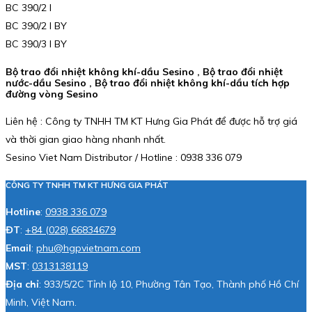
BC 390/2 I
BC 390/2 I BY
BC 390/3 I BY
Bộ trao đổi nhiệt không khí-dầu Sesino , Bộ trao đổi nhiệt
nước-dầu Sesino , Bộ trao đổi nhiệt không khí-dầu tích hợp
đường vòng Sesino
Liên hệ : Công ty TNHH TM KT Hưng Gia Phát để được hỗ trợ giá
và thời gian giao hàng nhanh nhất.
Sesino Viet Nam Distributor / Hotline : 0938 336 079
CÔNG TY TNHH TM KT HƯNG GIA PHÁT
Hotline
:
0938 336 079
ĐT
:
+84 (028) 66834679
Email
:
phu@hgpvietnam.com
MST
:
0313138119
Địa chỉ
: 933/5/2C Tỉnh lộ 10, Phường Tân Tạo, Thành phố Hồ Chí
Minh, Việt Nam.