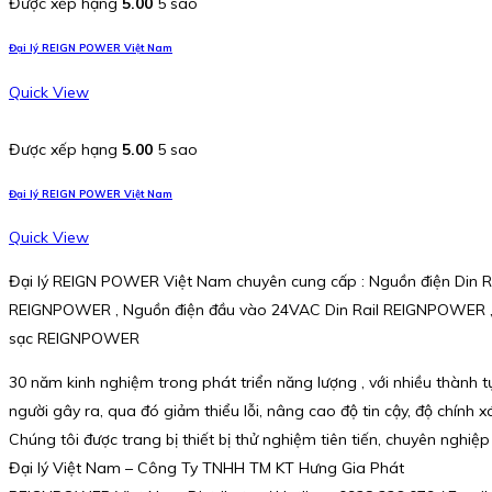
Được xếp hạng
5.00
5 sao
Đại lý REIGN POWER Việt Nam
Quick View
Được xếp hạng
5.00
5 sao
Đại lý REIGN POWER Việt Nam
Quick View
Đại lý REIGN POWER Việt Nam chuyên cung cấp : Nguồn điện Di
REIGNPOWER , Nguồn điện đầu vào 24VAC Din Rail REIGNPOWER ,
sạc REIGNPOWER
30 năm kinh nghiệm trong phát triển năng lượng , với nhiều thành
người gây ra, qua đó giảm thiểu lỗi, nâng cao độ tin cậy, độ chính x
Chúng tôi được trang bị thiết bị thử nghiệm tiên tiến, chuyên nghiệp
Đại lý Việt Nam – Công Ty TNHH TM KT Hưng Gia Phát