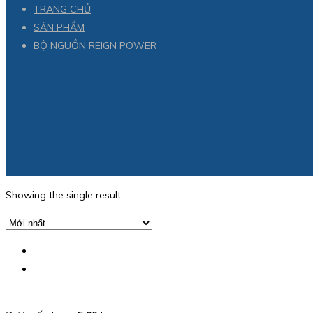
TRANG CHỦ
SẢN PHẨM
BỘ NGUỒN REIGN POWER
Showing the single result