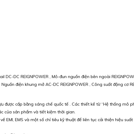
n Rail DC-DC REIGNPOWER , Mô-đun nguồn điện bên ngoài REIGNPO
 Nguồn điện khung mở AC-DC REIGNPOWER , Công suất động cơ RE
 tựu được cấp bằng sáng chế quốc tế . Các thiết kế từ “Hệ thống mô
ác của sản phẩm và tiết kiệm thời gian.
 về EMI, EMS và một số chỉ tiêu kỹ thuật để liên tục cải thiện hiệu su