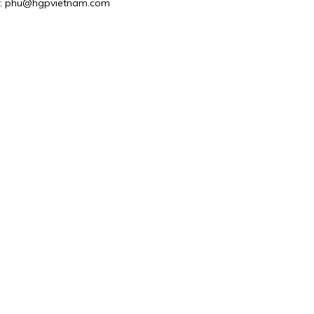
il : phu@hgpvietnam.com