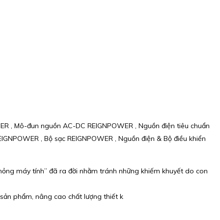
WER , Mô-đun nguồn AC-DC REIGNPOWER , Nguồn điện tiêu chuẩn
IGNPOWER , Bộ sạc REIGNPOWER , Nguồn điện & Bộ điều khiển
 phỏng máy tính” đã ra đời nhằm tránh những khiếm khuyết do con
ất sản phẩm, nâng cao chất lượng thiết k