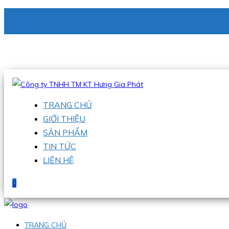
CÔNG TY TNHH TM KT HƯNG GIA PHÁT
Hotline
:
0938 336 079
Email
:
phu@hgpvietnam.com
TRANG CHỦ
GIỚI THIỆU
SẢN PHẨM
TIN TỨC
LIÊN HỆ
0
TRANG CHỦ