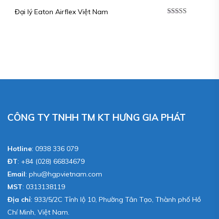
Đại lý Eaton Airflex Việt Nam
Được xếp
hạng
5.00
5
sao
CÔNG TY TNHH TM KT HƯNG GIA PHÁT
Hotline
:
0938 336 079
ĐT
:
+84 (028) 66834679
Email
:
phu@hgpvietnam.com
MST
:
0313138119
Địa chỉ
: 933/5/2C Tỉnh lộ 10, Phường Tân Tạo, Thành phố Hồ
Chí Minh, Việt Nam.