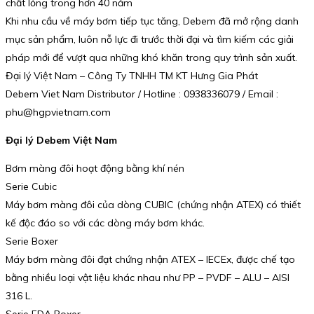
chất lỏng trong hơn 40 năm
Khi nhu cầu về máy bơm tiếp tục tăng, Debem đã mở rộng danh
mục sản phẩm, luôn nỗ lực đi trước thời đại và tìm kiếm các giải
pháp mới để vượt qua những khó khăn trong quy trình sản xuất.
Đại lý Việt Nam – Công Ty TNHH TM KT Hưng Gia Phát
Debem Viet Nam Distributor / Hotline : 0938336079 / Email :
phu@hgpvietnam.com
Đại lý Debem Việt Nam
Bơm màng đôi hoạt động bằng khí nén
Serie Cubic
Máy bơm màng đôi của dòng CUBIC (chứng nhận ATEX) có thiết
kế độc đáo so với các dòng máy bơm khác.
Serie Boxer
Máy bơm màng đôi đạt chứng nhận ATEX – IECEx, được chế tạo
bằng nhiều loại vật liệu khác nhau như PP – PVDF – ALU – AISI
316 L.
Serie FDA Boxer