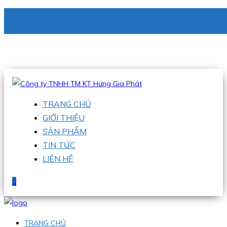
CÔNG TY TNHH TM KT HƯNG GIA PHÁT
Hotline
:
0938 336 079
Email
:
phu@hgpvietnam.com
TRANG CHỦ
GIỚI THIỆU
SẢN PHẨM
TIN TỨC
LIÊN HỆ
0
TRANG CHỦ