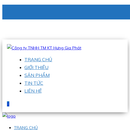
CÔNG TY TNHH TM KT HƯNG GIA PHÁT
Hotline
:
0938 336 079
Email
:
phu@hgpvietnam.com
TRANG CHỦ
GIỚI THIỆU
SẢN PHẨM
TIN TỨC
LIÊN HỆ
0
TRANG CHỦ