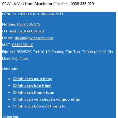
SEWHA Viet Nam Distributor / Hotline : 0938 336 079
CÔNG TY TNHH TM KT HƯNG GIA PHÁT
Hotline
:
0938 336 079
ĐT
:
+84 (028) 66834679
Email
:
phu@hgpvietnam.com
MST
:
0313138119
Địa chỉ
: 933/5/2C Tỉnh lộ 10, Phường Tân Tạo, Thành phố Hồ Chí
Minh, Việt Nam.
Chính sách
Chính sách mua hàng
Chính sách bảo hành
Chính sách thanh toán
Chính sách vận chuyển và giao nhận
Chính sách bảo mật thông tin
Thông báo