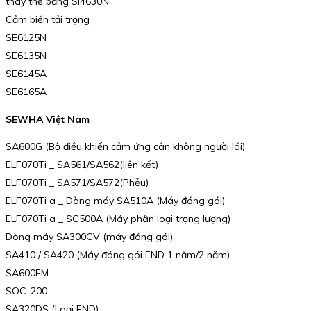
thay thế bằng SI4630N
Cảm biến tải trọng
SE6125N
SE6135N
SE6145A
SE6165A
SEWHA Việt Nam
SA600G (Bộ điều khiển cảm ứng cân không người lái)
ELF070Ti _ SA561/SA562(liên kết)
ELF070Ti _ SA571/SA572(Phễu)
ELF070Ti a _ Dòng máy SA510A (Máy đóng gói)
ELF070Ti a _ SC500A (Máy phân loại trọng lượng)
Dòng máy SA300CV (máy đóng gói)
SA410 / SA420 (Máy đóng gói FND 1 năm/2 năm)
SA600FM
SOC-200
SA320DS (Loại FND)