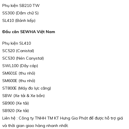
Phụ kiện SB210 TW
SS300 (Dầm chữ S)
SL410 (Bánh kếp)
Đầu cân SEWHA Việt Nam
Phụ kiện SL410
SC520 (Canistal)
SC530 (Nén Canystal)
SWL100 (Dây cáp)
SM601E (thu nhỏ)
SM600E (thu nhỏ)
ST800E (Máy đo lực căng)
SBW (Xe tải & Xe bồn)
SB900 (Xe tải)
SB920 (Xe tải)
Liên hệ : Công ty TNHH TM KT Hưng Gia Phát để được hỗ trợ giá
và thời gian giao hàng nhanh nhất.