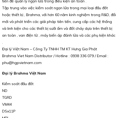
tiến để quản lý ngọn lửa trong điều kiện an toàn .
Tập trung vào việc kiểm soát ngọn lửa trong mọi loại đầu đốt
hoặc thiết bị , Brahma, với hơn 60 năm kinh nghiệm trong R&D, đổi
mới và phát triển các giải pháp tiên tiến, cung cấp các hệ thống
và linh kiện cho các thiết bị sưởi ấm và đốt cháy dựa trên thiết bị
an toàn , van điện từ , máy biến áp đánh lửa và các phụ kiện khác
.
Đại lý Việt Nam – Công Ty TNHH TM KT Hưng Gia Phát
Brahma Viet Nam Distributor / Hotline : 0938 336 079 / Email :
phu@hgpvietnam.com
Đại lý Brahma Việt Nam
Kiểm soát đầu đốt
ND
TGRD
VM44
DSx11P
MPI