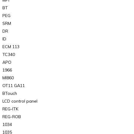
BT
PEG
SRM
DR
ID
ECM 113
TC340
APO
1966
MI860
OT11 GA11
BTouch
LCD control panel
REG-ITK
REG-ROB
1034
1035