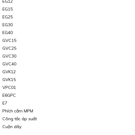
EG12
EG15
EG25
EG30
EG40
GVC15
GVC25
GVC30
GVC40
GVK12
GVK15
VPC01
E6GPC
E7
Phích cắm MPM
Công tắc áp suất
Cuộn dây