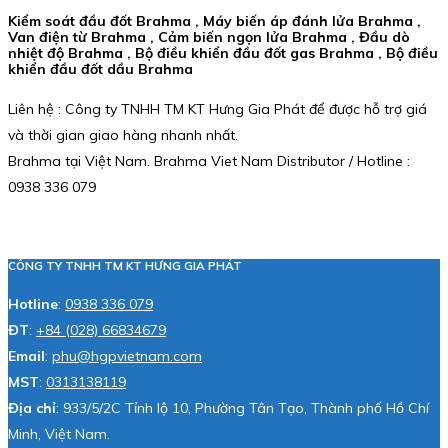
Kiểm soát đầu đốt Brahma , Máy biến áp đánh lửa Brahma ,
Van điện từ Brahma , Cảm biến ngọn lửa Brahma , Đầu dò
nhiệt độ Brahma , Bộ điều khiển đầu đốt gas Brahma , Bộ điều
khiển đầu đốt dầu Brahma
Liên hệ : Công ty TNHH TM KT Hưng Gia Phát để được hỗ trợ giá
và thời gian giao hàng nhanh nhất.
Brahma tại Việt Nam. Brahma Viet Nam Distributor / Hotline :
0938 336 079
CÔNG TY TNHH TM KT HƯNG GIA PHÁT
Hotline
:
0938 336 079
ĐT
:
+84 (028) 66834679
Email
:
phu@hgpvietnam.com
MST
:
0313138119
Địa chỉ
: 933/5/2C Tỉnh lộ 10, Phường Tân Tạo, Thành phố Hồ Chí
Minh, Việt Nam.