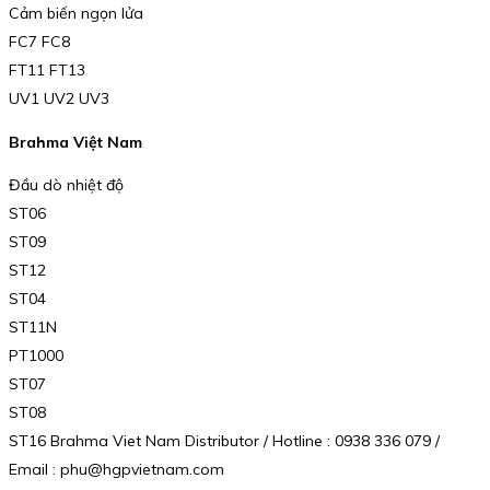
Cảm biến ngọn lửa
FC7 FC8
FT11 FT13
UV1 UV2 UV3
Brahma Việt Nam
Đầu dò nhiệt độ
ST06
ST09
ST12
ST04
ST11N
PT1000
ST07
ST08
ST16 Brahma Viet Nam Distributor / Hotline : 0938 336 079 /
Email : phu@hgpvietnam.com