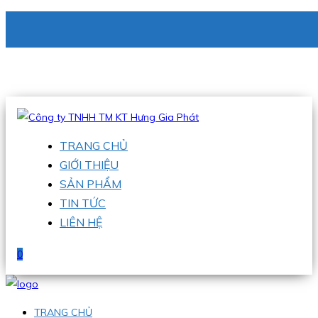
CÔNG TY TNHH TM KT HƯNG GIA PHÁT
Hotline
:
0938 336 079
Email
:
phu@hgpvietnam.com
TRANG CHỦ
GIỚI THIỆU
SẢN PHẨM
TIN TỨC
LIÊN HỆ
0
TRANG CHỦ