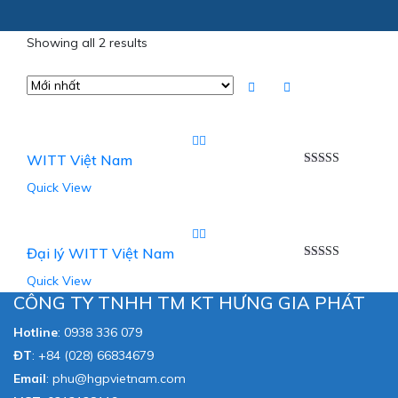
Showing all 2 results
WITT Việt Nam
Được xếp
Quick View
hạng
5.00
5
sao
Đại lý WITT Việt Nam
Được xếp
Quick View
hạng
5.00
5
sao
CÔNG TY TNHH TM KT HƯNG GIA PHÁT
Hotline
:
0938 336 079
ĐT
:
+84 (028) 66834679
Email
:
phu@hgpvietnam.com