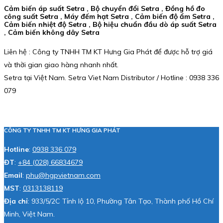
Cảm biến áp suất Setra , Bộ chuyển đổi Setra , Đồng hồ đo
công suất Setra , Máy đếm hạt Setra , Cảm biến độ ẩm Setra ,
Cảm biến nhiệt độ Setra , Bộ hiệu chuẩn đầu dò áp suất Setra
, Cảm biến không dây Setra
Liên hệ : Công ty TNHH TM KT Hưng Gia Phát để được hỗ trợ giá
và thời gian giao hàng nhanh nhất.
Setra tại Việt Nam. Setra Viet Nam Distributor / Hotline : 0938 336
079
CÔNG TY TNHH TM KT HƯNG GIA PHÁT
Hotline
:
0938 336 079
ĐT
:
+84 (028) 66834679
Email
:
phu@hgpvietnam.com
MST
:
0313138119
Địa chỉ
: 933/5/2C Tỉnh lộ 10, Phường Tân Tạo, Thành phố Hồ Chí
Minh, Việt Nam.