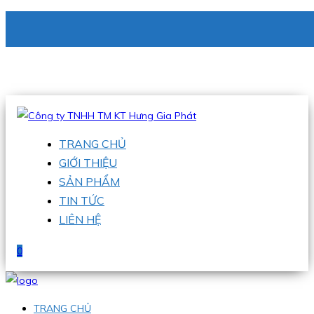
CÔNG TY TNHH TM KT HƯNG GIA PHÁT
Hotline
:
0938 336 079
Email
:
phu@hgpvietnam.com
TRANG CHỦ
GIỚI THIỆU
SẢN PHẨM
TIN TỨC
LIÊN HỆ
0
TRANG CHỦ