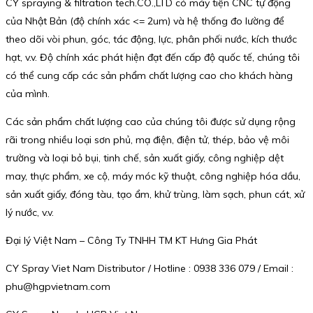
CY spraying & filtration tech.CO.,LTD có máy tiện CNC tự động
của Nhật Bản (độ chính xác <= 2um) và hệ thống đo lường để
theo dõi vòi phun, góc, tác động, lực, phân phối nước, kích thước
hạt, v.v. Độ chính xác phát hiện đạt đến cấp độ quốc tế, chúng tôi
có thể cung cấp các sản phẩm chất lượng cao cho khách hàng
của mình.
Các sản phẩm chất lượng cao của chúng tôi được sử dụng rộng
rãi trong nhiều loại sơn phủ, mạ điện, điện tử, thép, bảo vệ môi
trường và loại bỏ bụi, tinh chế, sản xuất giấy, công nghiệp dệt
may, thực phẩm, xe cộ, máy móc kỹ thuật, công nghiệp hóa dầu,
sản xuất giấy, đóng tàu, tạo ẩm, khử trùng, làm sạch, phun cát, xử
lý nước, v.v.
Đại lý Việt Nam – Công Ty TNHH TM KT Hưng Gia Phát
CY Spray Viet Nam Distributor / Hotline : 0938 336 079 / Email :
phu@hgpvietnam.com