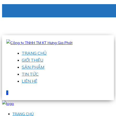
CÔNG TY TNHH TM KT HƯNG GIA PHÁT
Hotline
:
0938 336 079
Email
:
phu@hgpvietnam.com
TRANG CHỦ
GIỚI THIỆU
SẢN PHẨM
TIN TỨC
LIÊN HỆ
0
TRANG CHỦ