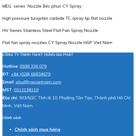
MEG series Nozzle Béc phun CY Spray
high pressure tungsten carbide TC spray tip flat nozzle
HV Series Stainless Steel Flat Fan Spray Nozzle
Flat fan spray nozzles CY Spray Nozzle HGP Viet Nam
CÔNG TY TNHH TM KT HƯNG GIA PHÁT
Hotline
:
0938 336 079
ĐT
:
+84 (028) 66834679
Email
:
phu@hgpvietnam.com
MST
:
0313138119
Địa chỉ
: 933/5/2C Tỉnh lộ 10, Phường Tân Tạo, Thành phố Hồ Chí
Minh, Việt Nam.
Chính sách
Chính sách mua hàng