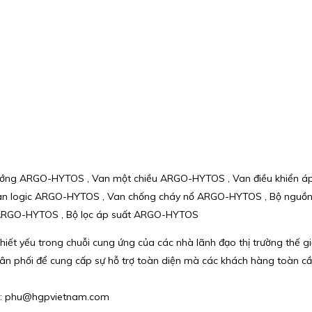
hướng ARGO-HYTOS , Van một chiều ARGO-HYTOS , Van điều khiển á
an logic ARGO-HYTOS , Van chống cháy nổ ARGO-HYTOS , Bộ nguồn
u ARGO-HYTOS , Bộ lọc áp suất ARGO-HYTOS
hiết yếu trong chuỗi cung ứng của các nhà lãnh đạo thị trường thế 
hân phối để cung cấp sự hỗ trợ toàn diện mà các khách hàng toàn c
il : phu@hgpvietnam.com