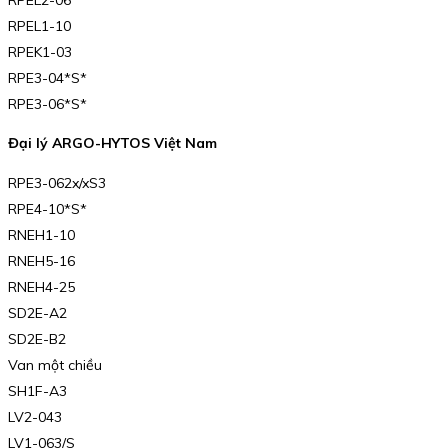
RPEL1-10
RPEK1-03
RPE3-04*S*
RPE3-06*S*
Đại lý ARGO-HYTOS Việt Nam
RPE3-062x/xS3
RPE4-10*S*
RNEH1-10
RNEH5-16
RNEH4-25
SD2E-A2
SD2E-B2
Van một chiều
SH1F-A3
LV2-043
LV1-063/S