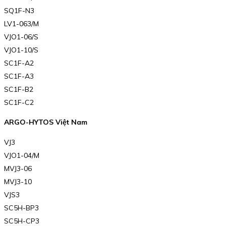
SQ1F-N3
LV1-063/M
VJO1-06/S
VJO1-10/S
SC1F-A2
SC1F-A3
SC1F-B2
SC1F-C2
ARGO-HYTOS Việt Nam
VJ3
VJO1-04/M
MVJ3-06
MVJ3-10
VJS3
SC5H-BP3
SC5H-CP3