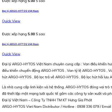
Được xếp hạng
5.00
5 sao
Đại lý ARGO-HYTOS Việt Nam
Quick View
Được xếp hạng
5.00
5 sao
Đại lý ARGO-HYTOS Việt Nam
Quick View
Đại lý ARGO-HYTOS Việt Nam chuyên cung cấp : Van điều khiển 
điều khiển chuyển động ARGO-HYTOS , Van tỷ lệ ARGO-HYTOS , V
hút ARGO-HYTOS , Bộ lọc trả về ARGO-HYTOS , Bộ lọc hút hồi lư
Là nhà cung cấp linh kiện và hệ thống, ARGO-HYTOS đóng vai trò t
đã thiết lập một mạng lưới quốc tế gồm các công ty sản xuất và p
Đại lý Việt Nam – Công Ty TNHH TM KT Hưng Gia Phát
ARGO-HYTOS Viet Nam Distributor / Hotline : 0938 336 079 / Ema