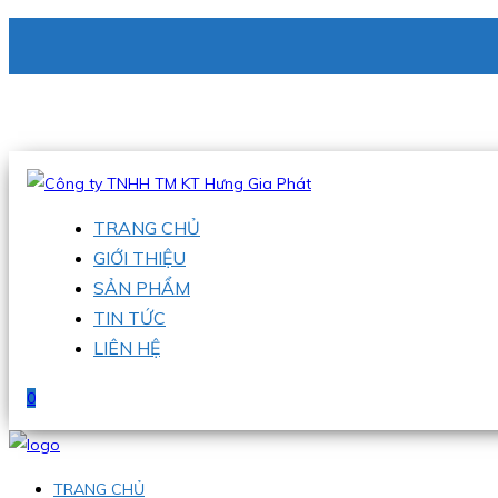
CÔNG TY TNHH TM KT HƯNG GIA PHÁT
Hotline
:
0938 336 079
Email
:
phu@hgpvietnam.com
TRANG CHỦ
GIỚI THIỆU
SẢN PHẨM
TIN TỨC
LIÊN HỆ
0
TRANG CHỦ