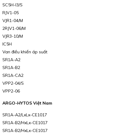
SC5H-I3/S
RJV1-05
VJR1-04/M
2RJV1-06/M
VJR3-10/M
IC5H
Van điều khiển áp suất
SR1A-A2
SR1A-B2
SR1A-CA2
VPP2-04/S
VPP2-06
ARGO-HYTOS Việt Nam
SR1A-A2/LxLx-CE1017
SR1A-B2/HxLx-CE1017
SR1A-B2/HxLx-CE1017