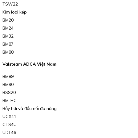
TSW22
Kim loại kép
BM20
BM24
BM32
BM87
BM88
Valsteam ADCA Việt Nam
BM89
BM90
BSS20
BM-HC
Bẫy hơi và đầu nối đa năng
UCX41
CTS4U
UDT46