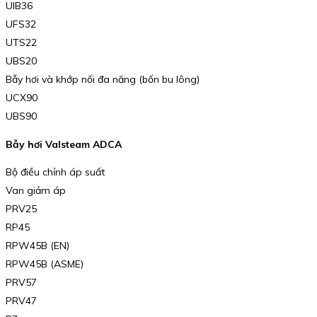
UIB36
UFS32
UTS22
UBS20
Bẫy hơi và khớp nối đa năng (bốn bu lông)
UCX90
UBS90
Bẫy hơi Valsteam ADCA
Bộ điều chỉnh áp suất
Van giảm áp
PRV25
RP45
RPW45B (EN)
RPW45B (ASME)
PRV57
PRV47