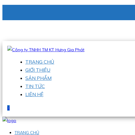
CÔNG TY TNHH TM KT HƯNG GIA PHÁT
Hotline
:
0938 336 079
Email
:
phu@hgpvietnam.com
TRANG CHỦ
GIỚI THIỆU
SẢN PHẨM
TIN TỨC
LIÊN HỆ
0
TRANG CHỦ