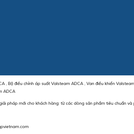
A , Bộ điều chỉnh áp suất Valsteam ADCA , Van điều khiển Valste
eam ADCA
c giải pháp mới cho khách hàng: từ các dòng sản phẩm tiêu chuẩn và 
hgpvietnam.com