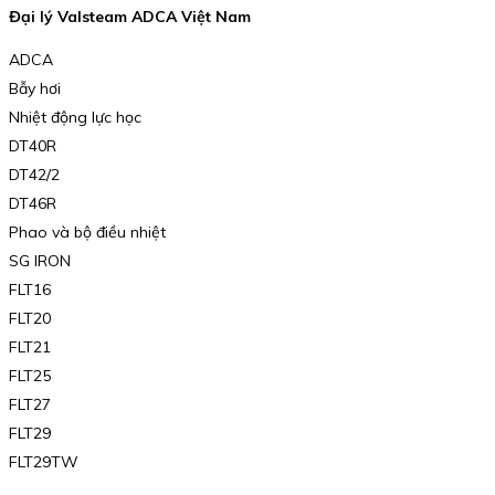
Đại lý Valsteam ADCA Việt Nam
ADCA
Bẫy hơi
Nhiệt động lực học
DT40R
DT42/2
DT46R
Phao và bộ điều nhiệt
SG IRON
FLT16
FLT20
FLT21
FLT25
FLT27
FLT29
FLT29TW