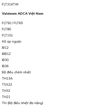
FLT314TW
Valsteam ADCA Việt Nam
FLT50 / FLT65
FLT80
FLT151
Xô úp ngược
IB12
IBB12
IB30
IB36
Bộ điều chỉnh nhiệt
TH13A
TSS22
TH32
TH21
TH (Bộ điều nhiệt đa năng)