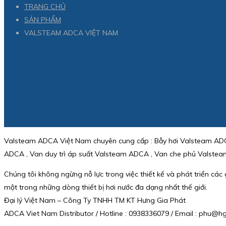
TRANG CHỦ
SẢN PHẨM
VALSTEAM ADCA VIỆT NAM
Valsteam ADCA Việt Nam chuyên cung cấp : Bẫy hơi Valsteam ADC
ADCA , Van duy trì áp suất Valsteam ADCA , Van che phủ Valst
Chúng tôi không ngừng nỗ lực trong việc thiết kế và phát triển cá
một trong những dòng thiết bị hơi nước đa dạng nhất thế giới.
Đại lý Việt Nam – Công Ty TNHH TM KT Hưng Gia Phát
ADCA Viet Nam Distributor / Hotline : 0938336079 / Email : phu@