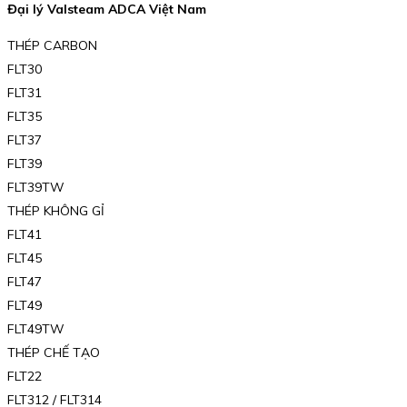
Đại lý Valsteam ADCA Việt Nam
THÉP CARBON
FLT30
FLT31
FLT35
FLT37
FLT39
FLT39TW
THÉP KHÔNG GỈ
FLT41
FLT45
FLT47
FLT49
FLT49TW
THÉP CHẾ TẠO
FLT22
FLT312 / FLT314