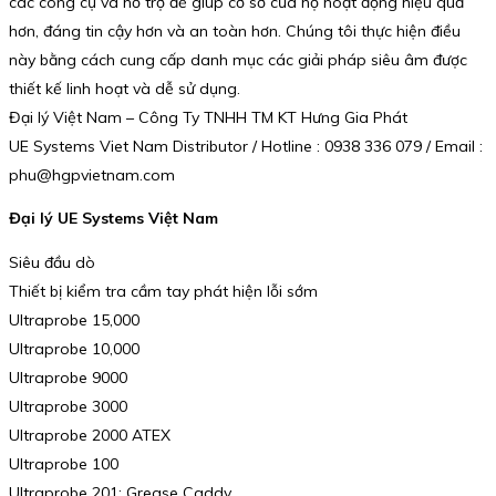
các công cụ và hỗ trợ để giúp cơ sở của họ hoạt động hiệu quả
hơn, đáng tin cậy hơn và an toàn hơn. Chúng tôi thực hiện điều
này bằng cách cung cấp danh mục các giải pháp siêu âm được
thiết kế linh hoạt và dễ sử dụng.
Đại lý Việt Nam – Công Ty TNHH TM KT Hưng Gia Phát
UE Systems Viet Nam Distributor / Hotline : 0938 336 079 / Email :
phu@hgpvietnam.com
Đại lý UE Systems Việt Nam
Siêu đầu dò
Thiết bị kiểm tra cầm tay phát hiện lỗi sớm
Ultraprobe 15,000
Ultraprobe 10,000
Ultraprobe 9000
Ultraprobe 3000
Ultraprobe 2000 ATEX
Ultraprobe 100
Ultraprobe 201: Grease Caddy