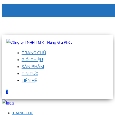
CÔNG TY TNHH TM KT HƯNG GIA PHÁT
Hotline
:
0938 336 079
Email
:
phu@hgpvietnam.com
TRANG CHỦ
GIỚI THIỆU
SẢN PHẨM
TIN TỨC
LIÊN HỆ
0
TRANG CHỦ