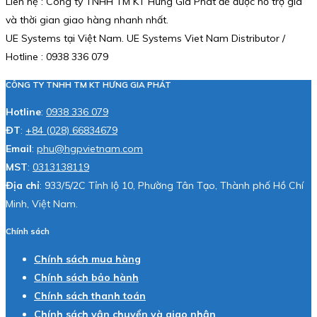
Liên hệ : Công ty TNHH TM KT Hưng Gia Phát để được hỗ trợ giá
và thời gian giao hàng nhanh nhất.
UE Systems tại Việt Nam. UE Systems Viet Nam Distributor /
Hotline : 0938 336 079
CÔNG TY TNHH TM KT HƯNG GIA PHÁT
Hotline
:
0938 336 079
ĐT
:
+84 (028) 66834679
Email
:
phu@hgpvietnam.com
MST
:
0313138119
Địa chỉ
: 933/5/2C Tỉnh lộ 10, Phường Tân Tạo, Thành phố Hồ Chí
Minh, Việt Nam.
Chính sách
Chính sách mua hàng
Chính sách bảo hành
Chính sách thanh toán
Chính sách vận chuyển và giao nhận