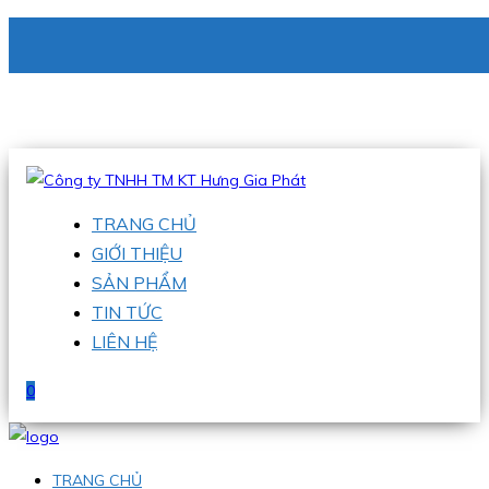
CÔNG TY TNHH TM KT HƯNG GIA PHÁT
Hotline
:
0938 336 079
Email
:
phu@hgpvietnam.com
TRANG CHỦ
GIỚI THIỆU
SẢN PHẨM
TIN TỨC
LIÊN HỆ
0
TRANG CHỦ