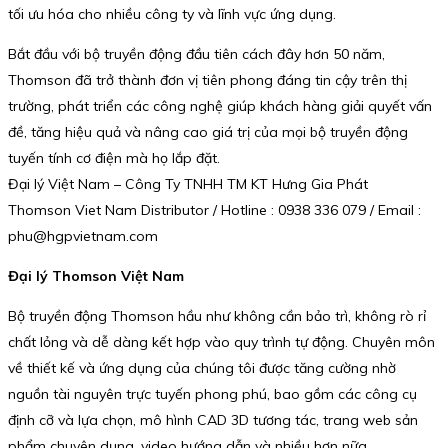
tối ưu hóa cho nhiều công ty và lĩnh vực ứng dụng.
Bắt đầu với bộ truyền động đầu tiên cách đây hơn 50 năm,
Thomson đã trở thành đơn vị tiên phong đáng tin cậy trên thị
trường, phát triển các công nghệ giúp khách hàng giải quyết vấn
đề, tăng hiệu quả và nâng cao giá trị của mọi bộ truyền động
tuyến tính cơ điện mà họ lắp đặt.
Đại lý Việt Nam – Công Ty TNHH TM KT Hưng Gia Phát
Thomson Viet Nam Distributor / Hotline : 0938 336 079 / Email :
phu@hgpvietnam.com
Đại lý Thomson Việt Nam
Bộ truyền động Thomson hầu như không cần bảo trì, không rò rỉ
chất lỏng và dễ dàng kết hợp vào quy trình tự động. Chuyên môn
về thiết kế và ứng dụng của chúng tôi được tăng cường nhờ
nguồn tài nguyên trực tuyến phong phú, bao gồm các công cụ
định cỡ và lựa chọn, mô hình CAD 3D tương tác, trang web sản
phẩm chuyên dụng, video hướng dẫn và nhiều hơn nữa.