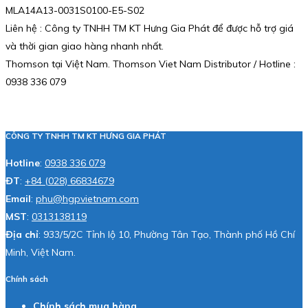
MLA14A13-0031S0100-E5-S02
Liên hệ : Công ty TNHH TM KT Hưng Gia Phát để được hỗ trợ giá
và thời gian giao hàng nhanh nhất.
Thomson tại Việt Nam. Thomson Viet Nam Distributor / Hotline :
0938 336 079
CÔNG TY TNHH TM KT HƯNG GIA PHÁT
Hotline
:
0938 336 079
ĐT
:
+84 (028) 66834679
Email
:
phu@hgpvietnam.com
MST
:
0313138119
Địa chỉ
: 933/5/2C Tỉnh lộ 10, Phường Tân Tạo, Thành phố Hồ Chí
Minh, Việt Nam.
Chính sách
Chính sách mua hàng