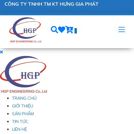
CÔNG TY TNHH TM KT HƯNG GIA PHÁT
0
TRANG CHỦ
GIỚI THIỆU
SẢN PHẨM
TIN TỨC
LIÊN HỆ