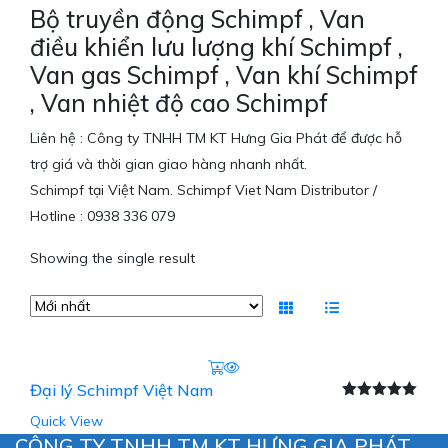
Bộ truyền động Schimpf , Van
điều khiển lưu lượng khí Schimpf ,
Van gas Schimpf , Van khí Schimpf
, Van nhiệt độ cao Schimpf
Liên hệ : Công ty TNHH TM KT Hưng Gia Phát để được hỗ
trợ giá và thời gian giao hàng nhanh nhất.
Schimpf tại Việt Nam. Schimpf Viet Nam Distributor /
Hotline : 0938 336 079
Showing the single result
Đại lý Schimpf Việt Nam
Được xếp
Quick View
hạng
5.00
5
sao
CÔNG TY TNHH TM KT HƯNG GIA PHÁT