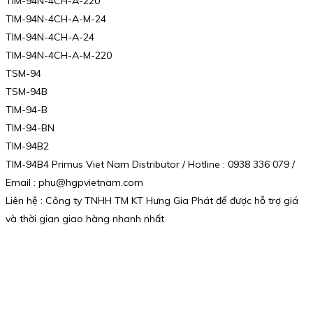
TIM-94N-4CH-A-220
TIM-94N-4CH-A-M-24
TIM-94N-4CH-A-24
TIM-94N-4CH-A-M-220
TSM-94
TSM-94B
TIM-94-B
TIM-94-BN
TIM-94B2
TIM-94B4 Primus Viet Nam Distributor / Hotline : 0938 336 079 /
Email : phu@hgpvietnam.com
Liên hệ : Công ty TNHH TM KT Hưng Gia Phát để được hỗ trợ giá
và thời gian giao hàng nhanh nhất