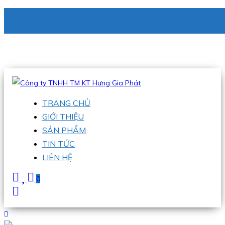
CÔNG TY TNHH TM KT HƯNG GIA PHÁT
Hotline
:
0938 336 079
Email
:
phu@hgpvietnam.com
TRANG CHỦ
GIỚI THIỆU
SẢN PHẨM
TIN TỨC
LIÊN HỆ
0