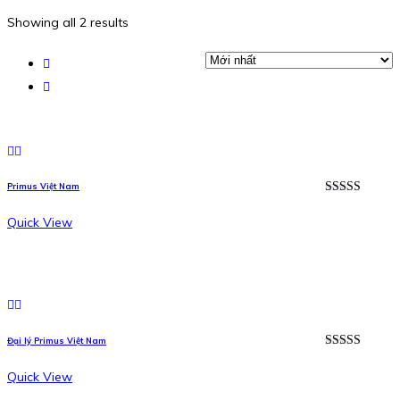
Showing all 2 results
Primus Việt Nam
Được xếp
hạng
5.00
5
Quick View
sao
Đại lý Primus Việt Nam
Được xếp
hạng
5.00
5
Quick View
sao