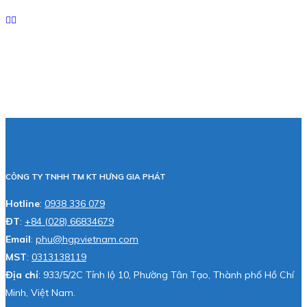
CÔNG TY TNHH TM KT HƯNG GIA PHÁT
Hotline
:
0938 336 079
ĐT
:
+84 (028) 66834679
Email
:
phu@hgpvietnam.com
MST
:
0313138119
Địa chỉ
: 933/5/2C Tỉnh lộ 10, Phường Tân Tạo, Thành phố Hồ Chí
Minh, Việt Nam.