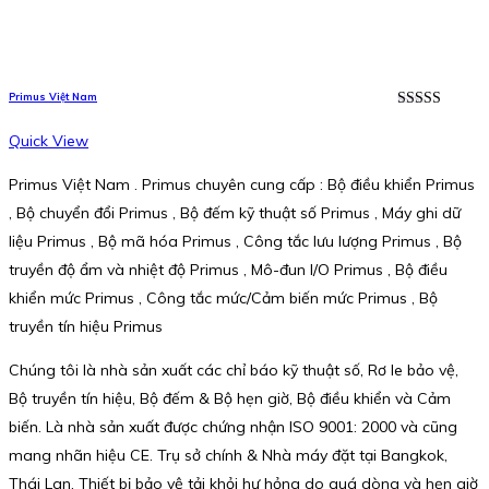
Primus Việt Nam
Được xếp
hạng
5.00
5
Quick View
sao
Primus Việt Nam . Primus chuyên cung cấp : Bộ điều khiển Primus
, Bộ chuyển đổi Primus , Bộ đếm kỹ thuật số Primus , Máy ghi dữ
liệu Primus , Bộ mã hóa Primus , Công tắc lưu lượng Primus , Bộ
truyền độ ẩm và nhiệt độ Primus , Mô-đun I/O Primus , Bộ điều
khiển mức Primus , Công tắc mức/Cảm biến mức Primus , Bộ
truyền tín hiệu Primus
Chúng tôi là nhà sản xuất các chỉ báo kỹ thuật số, Rơ le bảo vệ,
Bộ truyền tín hiệu, Bộ đếm & Bộ hẹn giờ, Bộ điều khiển và Cảm
biến. Là nhà sản xuất được chứng nhận ISO 9001: 2000 và cũng
mang nhãn hiệu CE. Trụ sở chính & Nhà máy đặt tại Bangkok,
Thái Lan. Thiết bị bảo vệ tải khỏi hư hỏng do quá dòng và hẹn giờ