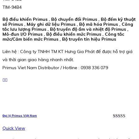
TIM-94B4
Bộ điều khiển Primus , Bộ chuyển đổi Primus , Bộ đếm kỹ thuật
số Primus , Máy ghi dữ liệu Primus , Bộ mã hóa Primus , Công
tắc lưu lượng Primus , Bộ truyền độ ẩm và nhiệt độ Primus ,
Mô-đun I/O Primus , Bộ điều khiển mức Primus , Công tắc
mức/Cảm biến mức Primus , Bộ truyền tín hiệu Primus
Liên hệ : Công ty TNHH TM KT Hưng Gia Phát để được hỗ trợ giá
và thời gian giao hàng nhanh nhất.
Primus Viet Nam Distributor / Hotline : 0938 336 079
Đại lý Primus Việt Nam
Được xếp
hạng
5.00
5
Quick View
sao