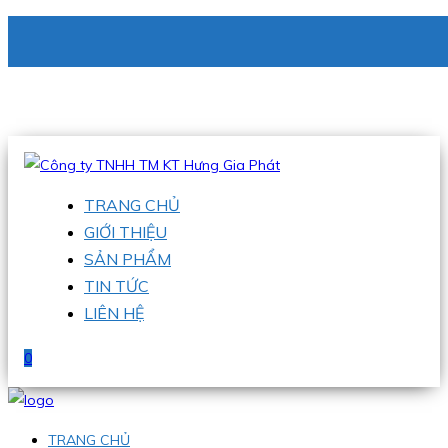
CÔNG TY TNHH TM KT HƯNG GIA PHÁT
Hotline
:
0938 336 079
Email
:
phu@hgpvietnam.com
TRANG CHỦ
GIỚI THIỆU
SẢN PHẨM
TIN TỨC
LIÊN HỆ
0
TRANG CHỦ