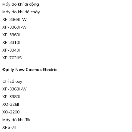
Máy dò khí di động
Máy dò khí dễ cháy
XP-3368II-W
XP-3360II-W
XP-3360II
XP-3310II
XP-3340II
XP-702IIIS
Đại lý New Cosmos Electric
Chỉ số oxy
XP-3368II-W
XP-3380II
XO-326II
XO-2200
Máy dò khí độc
XPS-7II