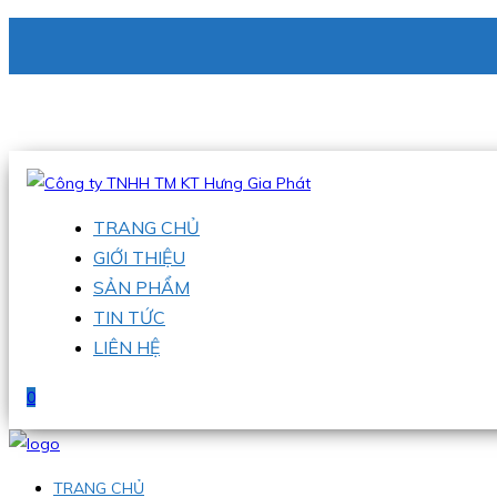
CÔNG TY TNHH TM KT HƯNG GIA PHÁT
Hotline
:
0938 336 079
Email
:
phu@hgpvietnam.com
TRANG CHỦ
GIỚI THIỆU
SẢN PHẨM
TIN TỨC
LIÊN HỆ
0
TRANG CHỦ