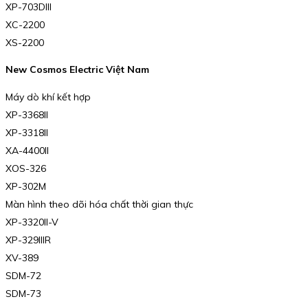
XP-703DIII
XC-2200
XS-2200
New Cosmos Electric Việt Nam
Máy dò khí kết hợp
XP-3368II
XP-3318II
XA-4400II
XOS-326
XP-302M
Màn hình theo dõi hóa chất thời gian thực
XP-3320II-V
XP-329IIIR
XV-389
SDM-72
SDM-73