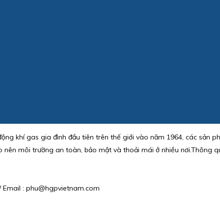
động khí gas gia đình đầu tiên trên thế giới vào năm 1964, các sản 
o nên môi trường an toàn, bảo mật và thoải mái ở nhiều nơi.Thông q
9 / Email : phu@hgpvietnam.com