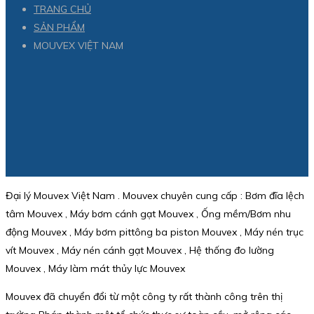
TRANG CHỦ
SẢN PHẨM
MOUVEX VIỆT NAM
Đại lý Mouvex Việt Nam . Mouvex chuyên cung cấp : Bơm đĩa lệch
tâm Mouvex , Máy bơm cánh gạt Mouvex , Ống mềm/Bơm nhu
động Mouvex , Máy bơm pittông ba piston Mouvex , Máy nén trục
vít Mouvex , Máy nén cánh gạt Mouvex , Hệ thống đo lường
Mouvex , Máy làm mát thủy lực Mouvex
Mouvex đã chuyển đổi từ một công ty rất thành công trên thị