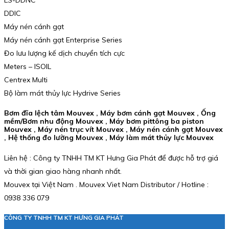
DDIC
Máy nén cánh gạt
Máy nén cánh gạt Enterprise Series
Đo lưu lượng kế dịch chuyển tích cực
Meters – ISOIL
Centrex Multi
Bộ làm mát thủy lực Hydrive Series
Bơm đĩa lệch tâm Mouvex , Máy bơm cánh gạt Mouvex , Ống
mềm/Bơm nhu động Mouvex , Máy bơm pittông ba piston
Mouvex , Máy nén trục vít Mouvex , Máy nén cánh gạt Mouvex
, Hệ thống đo lường Mouvex , Máy làm mát thủy lực Mouvex
Liên hệ : Công ty TNHH TM KT Hưng Gia Phát để được hỗ trợ giá
và thời gian giao hàng nhanh nhất.
Mouvex tại Việt Nam . Mouvex Viet Nam Distributor / Hotline :
0938 336 079
CÔNG TY TNHH TM KT HƯNG GIA PHÁT