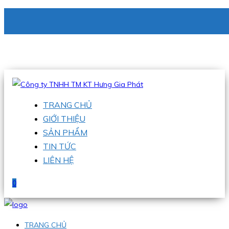
CÔNG TY TNHH TM KT HƯNG GIA PHÁT
Hotline
:
0938 336 079
Email
:
phu@hgpvietnam.com
TRANG CHỦ
GIỚI THIỆU
SẢN PHẨM
TIN TỨC
LIÊN HỆ
0
TRANG CHỦ