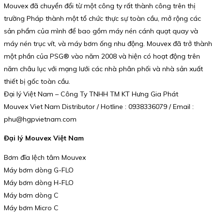
Mouvex đã chuyển đổi từ một công ty rất thành công trên thị
trường Pháp thành một tổ chức thực sự toàn cầu, mở rộng các
sản phẩm của mình để bao gồm máy nén cánh quạt quay và
máy nén trục vít, và máy bơm ống nhu động. Mouvex đã trở thành
một phần của PSG® vào năm 2008 và hiện có hoạt động trên
năm châu lục với mạng lưới các nhà phân phối và nhà sản xuất
thiết bị gốc toàn cầu.
Đại lý Việt Nam – Công Ty TNHH TM KT Hưng Gia Phát
Mouvex Viet Nam Distributor / Hotline : 0938336079 / Email :
phu@hgpvietnam.com
Đại lý Mouvex Việt Nam
Bơm đĩa lệch tâm Mouvex
Máy bơm dòng G-FLO
Máy bơm dòng H-FLO
Máy bơm dòng C
Máy bơm Micro C