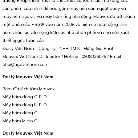
trường Pháp thành một tổ chức thực sự toàn cầu, mở rộng các
sản phẩm của mình để bao gồm máy nén cánh quạt quay và
máy nén trục vít, và máy bơm ống nhu động. Mouvex đã trở thành
một phần của PSG® vào năm 2008 và hiện có hoạt động trên
năm châu lục với mạng lưới các nhà phân phối và nhà sản xuất
thiết bị gốc toàn cầu.
Đại lý Việt Nam – Công Ty TNHH TM KT Hưng Gia Phát
Mouvex Viet Nam Distributor / Hotline : 0938336079 / Email :
phu@hgpvietnam.com
Đại lý Mouvex Việt Nam
Bơm đĩa lệch tâm Mouvex
Máy bơm dòng G-FLO
Máy bơm dòng H-FLO
Máy bơm dòng C
Máy bơm Micro C
Đại lý Mouvex Việt Nam