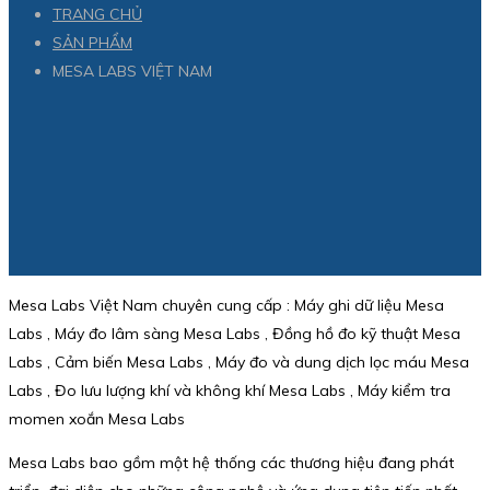
TRANG CHỦ
SẢN PHẨM
MESA LABS VIỆT NAM
Mesa Labs Việt Nam chuyên cung cấp : Máy ghi dữ liệu Mesa
Labs , Máy đo lâm sàng Mesa Labs , Đồng hồ đo kỹ thuật Mesa
Labs , Cảm biến Mesa Labs , Máy đo và dung dịch lọc máu Mesa
Labs , Đo lưu lượng khí và không khí Mesa Labs , Máy kiểm tra
momen xoắn Mesa Labs
Mesa Labs bao gồm một hệ thống các thương hiệu đang phát