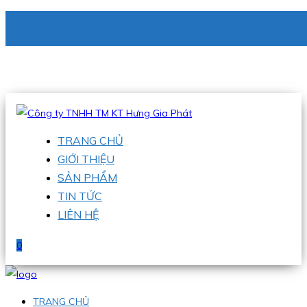
CÔNG TY TNHH TM KT HƯNG GIA PHÁT
Hotline
:
0938 336 079
Email
:
phu@hgpvietnam.com
TRANG CHỦ
GIỚI THIỆU
SẢN PHẨM
TIN TỨC
LIÊN HỆ
0
TRANG CHỦ