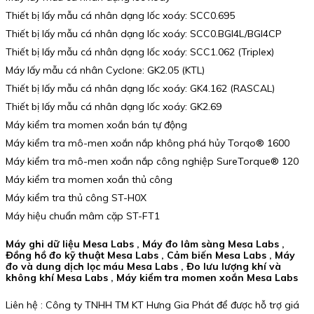
Thiết bị lấy mẫu cá nhân dạng lốc xoáy: SCC0.695
Thiết bị lấy mẫu cá nhân dạng lốc xoáy: SCC0.BGI4L/BGI4CP
Thiết bị lấy mẫu cá nhân dạng lốc xoáy: SCC1.062 (Triplex)
Máy lấy mẫu cá nhân Cyclone: GK2.05 (KTL)
Thiết bị lấy mẫu cá nhân dạng lốc xoáy: GK4.162 (RASCAL)
Thiết bị lấy mẫu cá nhân dạng lốc xoáy: GK2.69
Máy kiểm tra momen xoắn bán tự động
Máy kiểm tra mô-men xoắn nắp không phá hủy Torqo® 1600
Máy kiểm tra mô-men xoắn nắp công nghiệp SureTorque® 120
Máy kiểm tra momen xoắn thủ công
Máy kiểm tra thủ công ST-H0X
Máy hiệu chuẩn mâm cặp ST-FT1
Máy ghi dữ liệu Mesa Labs , Máy đo lâm sàng Mesa Labs ,
Đồng hồ đo kỹ thuật Mesa Labs , Cảm biến Mesa Labs , Máy
đo và dung dịch lọc máu Mesa Labs , Đo lưu lượng khí và
không khí Mesa Labs , Máy kiểm tra momen xoắn Mesa Labs
Liên hệ : Công ty TNHH TM KT Hưng Gia Phát để được hỗ trợ giá