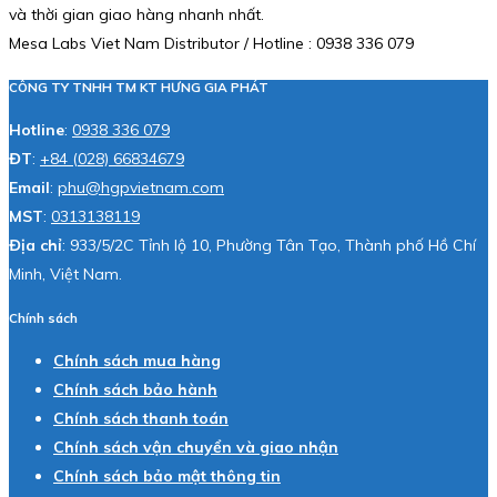
và thời gian giao hàng nhanh nhất.
Mesa Labs Viet Nam Distributor / Hotline : 0938 336 079
CÔNG TY TNHH TM KT HƯNG GIA PHÁT
Hotline
:
0938 336 079
ĐT
:
+84 (028) 66834679
Email
:
phu@hgpvietnam.com
MST
:
0313138119
Địa chỉ
: 933/5/2C Tỉnh lộ 10, Phường Tân Tạo, Thành phố Hồ Chí
Minh, Việt Nam.
Chính sách
Chính sách mua hàng
Chính sách bảo hành
Chính sách thanh toán
Chính sách vận chuyển và giao nhận
Chính sách bảo mật thông tin