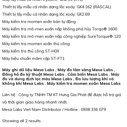
Thiết bị lấy mẫu cá nhân dạng lốc xoáy: GK4.162 (RASCAL)
Thiết bị lấy mẫu cá nhân dạng lốc xoáy: GK2.69
Máy kiểm tra momen xoắn bán tự động
Máy kiểm tra mô-men xoắn nắp không phá hủy Torqo® 1600
Máy kiểm tra mô-men xoắn nắp công nghiệp SureTorque® 120
Máy kiểm tra momen xoắn thủ công
Máy kiểm tra thủ công ST-H0X
Máy hiệu chuẩn mâm cặp ST-FT1
Máy ghi dữ liệu Mesa Labs , Máy đo lâm sàng Mesa Labs ,
Đồng hồ đo kỹ thuật Mesa Labs , Cảm biến Mesa Labs , Máy
đo và dung dịch lọc máu Mesa Labs , Đo lưu lượng khí và
không khí Mesa Labs , Máy kiểm tra momen xoắn Mesa Labs
Liên hệ : Công ty TNHH TM KT Hưng Gia Phát để được hỗ trợ giá
và thời gian giao hàng nhanh nhất.
Mesa Labs Viet Nam Distributor / Hotline : 0938 336 079
Showing all 2 results