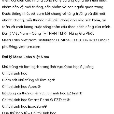
triển, đại diện cho những công nghệ và ứng dụng tiên tiến nhất
nhằm bảo vệ môi trường, sản phẩm và con người quan trọng.
Được thống nhất bởi cam kết chung về tăng trưởng và đổi mới
nhanh chóng, mỗi thương hiệu đều đóng góp vào sức khỏe, an
toàn và chất lượng cuộc sống toàn cầu theo cách riêng của mình.
Đại lý Việt Nam – Công Ty TNHH TM KT Hưng Gia Phát
Mesa Labs Viet Nam Distributor / Hotline : 0938 336 079 / Email :
phu@hgpvietnam.com
Đại lý Mesa Labs Việt Nam
Khử trùng và làm sạch trong lĩnh vực Khoa học Sự sống
Chỉ thị sinh học
Giám sát khử trùng và làm sạch
Chỉ thị sinh học Apex ®
Bộ dụng cụ thử nghiệm chỉ thị sinh học EZTest ®
Chỉ thị sinh học Smart-Read ® EZTest ®
Chỉ thị sinh học ExpoSure®
Que thử bào tử – Chỉ thị sinh học