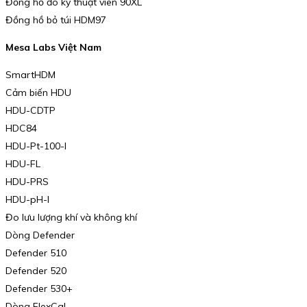
Đồng hồ đo kỹ thuật viên 90XL
Đồng hồ bỏ túi HDM97
Mesa Labs Việt Nam
SmartHDM
Cảm biến HDU
HDU-CDTP
HDC84
HDU-Pt-100-I
HDU-FL
HDU-PRS
HDU-pH-I
Đo lưu lượng khí và không khí
Dòng Defender
Defender 510
Defender 520
Defender 530+
Dòng FlexCal