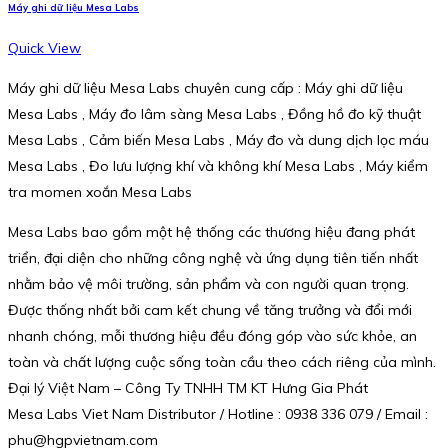
Máy ghi dữ liệu Mesa Labs
Quick View
Máy ghi dữ liệu Mesa Labs chuyên cung cấp : Máy ghi dữ liệu
Mesa Labs , Máy đo lâm sàng Mesa Labs , Đồng hồ đo kỹ thuật
Mesa Labs , Cảm biến Mesa Labs , Máy đo và dung dịch lọc máu
Mesa Labs , Đo lưu lượng khí và không khí Mesa Labs , Máy kiểm
tra momen xoắn Mesa Labs
Mesa Labs bao gồm một hệ thống các thương hiệu đang phát
triển, đại diện cho những công nghệ và ứng dụng tiên tiến nhất
nhằm bảo vệ môi trường, sản phẩm và con người quan trọng.
Được thống nhất bởi cam kết chung về tăng trưởng và đổi mới
nhanh chóng, mỗi thương hiệu đều đóng góp vào sức khỏe, an
toàn và chất lượng cuộc sống toàn cầu theo cách riêng của mình.
Đại lý Việt Nam – Công Ty TNHH TM KT Hưng Gia Phát
Mesa Labs Viet Nam Distributor / Hotline : 0938 336 079 / Email :
phu@hgpvietnam.com