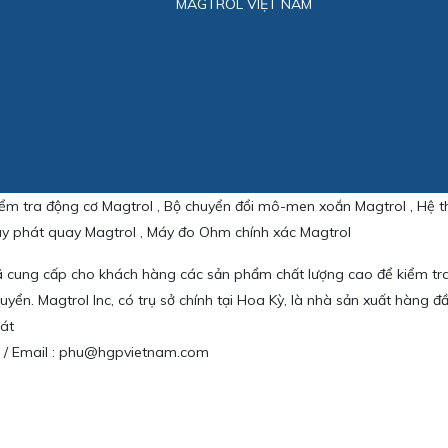
MAGTROL VIỆT NAM
kiểm tra động cơ Magtrol , Bộ chuyển đổi mô-men xoắn Magtrol , Hệ t
Máy phát quay Magtrol , Máy đo Ohm chính xác Magtrol
ã cung cấp cho khách hàng các sản phẩm chất lượng cao để kiểm t
huyển. Magtrol Inc, có trụ sở chính tại Hoa Kỳ, là nhà sản xuất hàng đ
át
79 / Email : phu@hgpvietnam.com