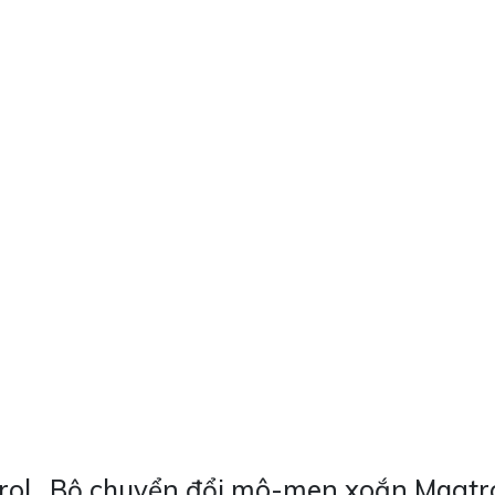
trol , Bộ chuyển đổi mô-men xoắn Magtro