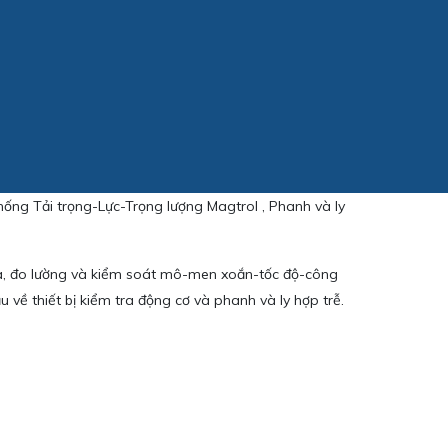
hống Tải trọng-Lực-Trọng lượng Magtrol , Phanh và ly
ra, đo lường và kiểm soát mô-men xoắn-tốc độ-công
ầu về thiết bị kiểm tra động cơ và phanh và ly hợp trễ.