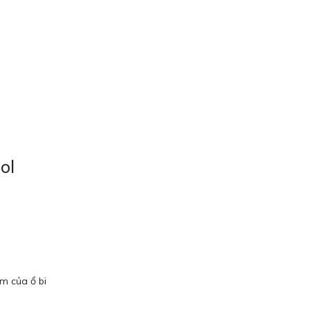
ol
m của ổ bi