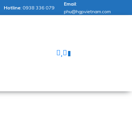
Email
:
Hotline
:
0938 336 079
phu@hgpvietnam.com
0