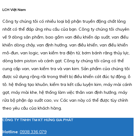
LCH Việt Nam
Công ty chúng tôi có nhiều loại bộ phận truyền động chất lỏng
nhất có thể đáp ứng nhu cầu của bạn. Công ty chúng tôi chuyên
về 9 dòng sản phẩm, bao gồm van điều khiển áp suất, van điều
khiển dòng chảy, van định hướng. van điều khiển, van điều khiển
mô-đun, van logic, van kiểm tra điện từ, bơm bánh răng thủy lực,
dòng bơm piston và cánh gạt. Công ty chúng tôi cũng có thể
cung cấp van, van kiểm tra và van kim. Sản phẩm của chúng tôi
được sử dụng rộng rãi trong thiết bị điều khiển cát đúc tự động, ô
tô. hệ thống tạo khuôn, kiểm tra kết cấu luyện kim, máy mài cánh
gạt, máy mài khe, hệ thống làm việc thân van định hướng, máy
rửa bộ phận áp suất cao, v.v. Các van này có thể được tùy chỉnh
theo yêu cầu của khách hàng.
CÔNG TY TNHH TM KT HƯNG GIA PHÁT
Hotline
:
0938 336 079