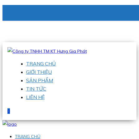
CÔNG TY TNHH TM KT HƯNG GIA PHÁT
Hotline
:
0938 336 079
Email
:
phu@hgpvietnam.com
TRANG CHỦ
GIỚI THIỆU
SẢN PHẨM
TIN TỨC
LIÊN HỆ
0
TRANG CHỦ