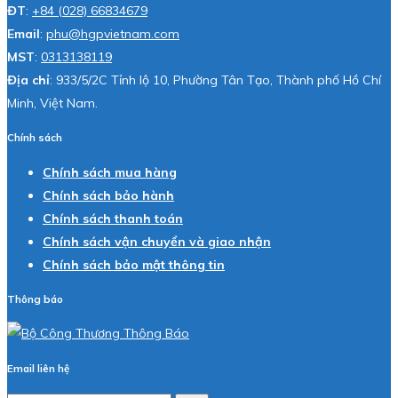
ĐT
:
+84 (028) 66834679
Email
:
phu@hgpvietnam.com
MST
:
0313138119
Địa chỉ
: 933/5/2C Tỉnh lộ 10, Phường Tân Tạo, Thành phố Hồ Chí
Minh, Việt Nam.
Chính sách
Chính sách mua hàng
Chính sách bảo hành
Chính sách thanh toán
Chính sách vận chuyển và giao nhận
Chính sách bảo mật thông tin
Thông báo
Email liên hệ