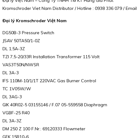
Đại lý Việt Nam – Công Ty TNHH TM KT Hưng Gia Phát
Kromschroder Viet Nam Distributor / Hotline : 0938 336 079 / Ema
Đại lý Kromschroder Việt Nam
DG50B-3 Pressure Switch
JSAV 50TA50/1-0Z
DL 1,5A-3Z
TZI 7,5-20/33R Installation Transformer 115 Volt
VAS3T50N/NWSR
DL 3A-3
IFS 110IM-10/1/1T 220VAC Gas Burner Control
TC 1V05W/W
DL 3AG-3
GIK 40R02-5 03155146 / F.07 05-559558 Diaphragm
VGBF-25 R40
DL 3A-3Z
DM 250 Z 100 F.Nr.: 69120333 Flowmeter
GFK 15R10-6