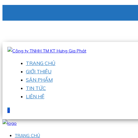
CÔNG TY TNHH TM KT HƯNG GIA PHÁT
Hotline
:
0938 336 079
Email
:
phu@hgpvietnam.com
TRANG CHỦ
GIỚI THIỆU
SẢN PHẨM
TIN TỨC
LIÊN HỆ
0
TRANG CHỦ