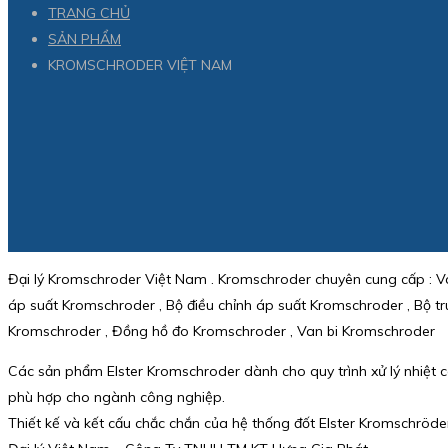
TRANG CHỦ
SẢN PHẨM
KROMSCHRODER VIỆT NAM
Đại lý Kromschroder Việt Nam . Kromschroder chuyên cung cấp : Van
áp suất Kromschroder , Bộ điều chỉnh áp suất Kromschroder , Bộ t
Kromschroder , Đồng hồ đo Kromschroder , Van bi Kromschroder
Các sản phẩm Elster Kromschroder dành cho quy trình xử lý nhiệt c
phù hợp cho ngành công nghiệp.
Thiết kế và kết cấu chắc chắn của hệ thống đốt Elster Kromschröde