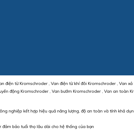
 điện từ Kromschroder , Van điện từ khí đôi Kromschroder , Van xả 
ruyền động Kromschroder , Van bướm Kromschroder , Van an toàn Kro
ông nghiệp kết hợp hiệu quả năng lượng, độ an toàn và tính khả dụng 
r đảm bảo tuổi thọ lâu dài cho hệ thống của bạn