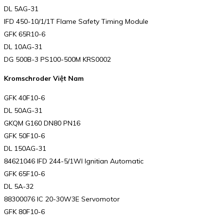
DL 5AG-31
IFD 450-10/1/1T Flame Safety Timing Module
GFK 65R10-6
DL 10AG-31
DG 500B-3 PS100-500M KRS0002
Kromschroder Việt Nam
GFK 40F10-6
DL 50AG-31
GKQM G160 DN80 PN16
GFK 50F10-6
DL 150AG-31
84621046 IFD 244-5/1WI Ignitian Automatic
GFK 65F10-6
DL 5A-32
88300076 IC 20-30W3E Servomotor
GFK 80F10-6