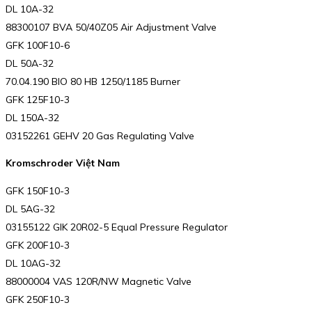
DL 10A-32
88300107 BVA 50/40Z05 Air Adjustment Valve
GFK 100F10-6
DL 50A-32
70.04.190 BIO 80 HB 1250/1185 Burner
GFK 125F10-3
DL 150A-32
03152261 GEHV 20 Gas Regulating Valve
Kromschroder Việt Nam
GFK 150F10-3
DL 5AG-32
03155122 GIK 20R02-5 Equal Pressure Regulator
GFK 200F10-3
DL 10AG-32
88000004 VAS 120R/NW Magnetic Valve
GFK 250F10-3