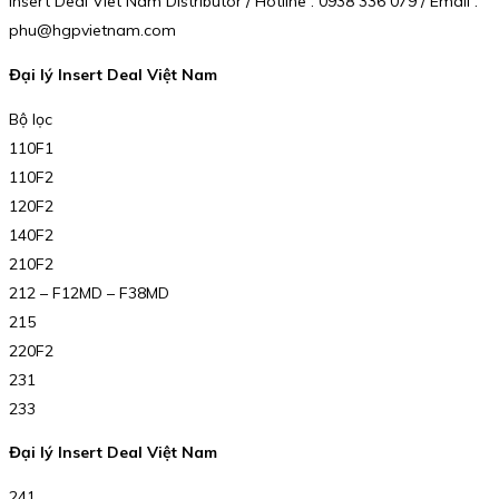
Insert Deal Viet Nam Distributor / Hotline : 0938 336 079 / Email :
phu@hgpvietnam.com
Đại lý Insert Deal Việt Nam
Bộ lọc
110F1
110F2
120F2
140F2
210F2
212 – F12MD – F38MD
215
220F2
231
233
Đại lý Insert Deal Việt Nam
241