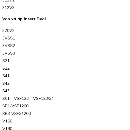
312V3
Van xả áp Insert Deal
320V2
3VSS1
3VSS2
3VSS3
S21
S22
S41
S42
S43
S51 – VSF123 – VSF123/34
SB1-VSF1200
SB3-VSF31200
V160
V190