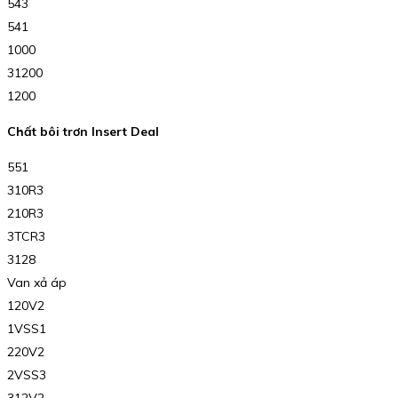
543
541
1000
31200
1200
Chất bôi trơn Insert Deal
551
310R3
210R3
3TCR3
3128
Van xả áp
120V2
1VSS1
220V2
2VSS3
312V2