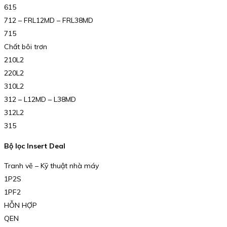
615
712 – FRL12MD – FRL38MD
715
Chất bôi trơn
210L2
220L2
310L2
312 – L12MD – L38MD
312L2
315
Bộ lọc Insert Deal
Tranh vẽ – Kỹ thuật nhà máy
1P2S
1PF2
HỖN HỢP
QEN