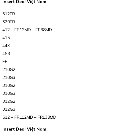
Insert Deal Việt Nam
312FR
320FR
412 – FR12MD – FR38MD
415
443
4S3
FRL
210G2
210G3
310G2
310G3
312G2
312G3
612 – FRL12MD – FRL38MD
Insert Deal Việt Nam