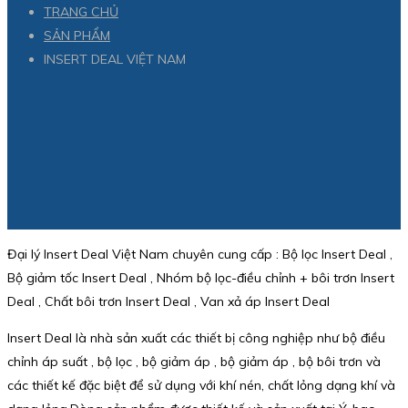
TRANG CHỦ
SẢN PHẨM
INSERT DEAL VIỆT NAM
Đại lý Insert Deal Việt Nam chuyên cung cấp : Bộ lọc Insert Deal ,
Bộ giảm tốc Insert Deal , Nhóm bộ lọc-điều chỉnh + bôi trơn Insert
Deal , Chất bôi trơn Insert Deal , Van xả áp Insert Deal
Insert Deal là nhà sản xuất các thiết bị công nghiệp như bộ điều
chỉnh áp suất , bộ lọc , bộ giảm áp , bộ giảm áp , bộ bôi trơn và
các thiết kế đặc biệt để sử dụng với khí nén, chất lỏng dạng khí và