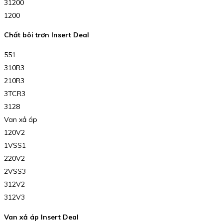
31200
1200
Chất bôi trơn Insert Deal
551
310R3
210R3
3TCR3
3128
Van xả áp
120V2
1VSS1
220V2
2VSS3
312V2
312V3
Van xả áp Insert Deal