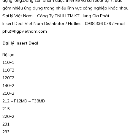
dạng lỏng.Dòng sản phẩm được thiết kế và sản xuất tại Ý, bao
gồm nhiều ứng dụng trong nhiều lĩnh vực công nghiệp khác nhau.
Đại lý Việt Nam – Công Ty TNHH TM KT Hưng Gia Phát
Insert Deal Viet Nam Distributor / Hotline : 0938 336 079 / Email :
phu@hgpvietnam.com
Đại lý Insert Deal
Bộ lọc
110F1
110F2
120F2
140F2
210F2
212 – F12MD – F38MD
215
220F2
231
233