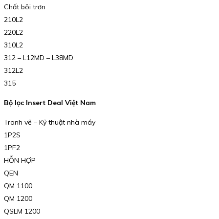
Chất bôi trơn
210L2
220L2
310L2
312 – L12MD – L38MD
312L2
315
Bộ lọc Insert Deal Việt Nam
Tranh vẽ – Kỹ thuật nhà máy
1P2S
1PF2
HỖN HỢP
QEN
QM 1100
QM 1200
QSLM 1200