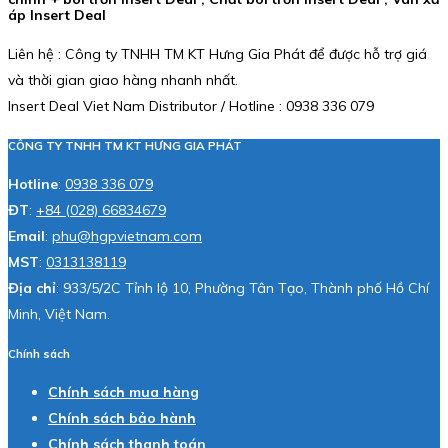
áp Insert Deal
Liên hệ : Công ty TNHH TM KT Hưng Gia Phát để được hỗ trợ giá
và thời gian giao hàng nhanh nhất.
Insert Deal Viet Nam Distributor / Hotline : 0938 336 079
CÔNG TY TNHH TM KT HƯNG GIA PHÁT
Hotline
:
0938 336 079
ĐT
:
+84 (028) 66834679
Email
:
phu@hgpvietnam.com
MST
:
0313138119
Địa chỉ
: 933/5/2C Tỉnh lộ 10, Phường Tân Tạo, Thành phố Hồ Chí
Minh, Việt Nam.
Chính sách
Chính sách mua hàng
Chính sách bảo hành
Chính sách thanh toán