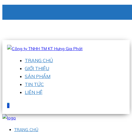
CÔNG TY TNHH TM KT HƯNG GIA PHÁT
Hotline
:
0938 336 079
Email
:
phu@hgpvietnam.com
TRANG CHỦ
GIỚI THIỆU
SẢN PHẨM
TIN TỨC
LIÊN HỆ
0
TRANG CHỦ