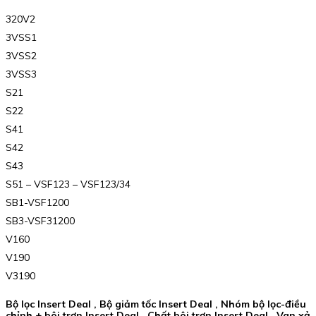
320V2
3VSS1
3VSS2
3VSS3
S21
S22
S41
S42
S43
S51 – VSF123 – VSF123/34
SB1-VSF1200
SB3-VSF31200
V160
V190
V3190
Bộ lọc Insert Deal , Bộ giảm tốc Insert Deal , Nhóm bộ lọc-điều
chỉnh + bôi trơn Insert Deal , Chất bôi trơn Insert Deal , Van xả