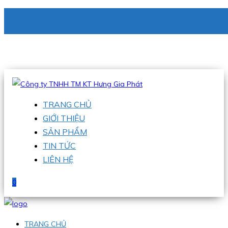
CÔNG TY TNHH TM KT HƯNG GIA PHÁT
Hotline
:
0938 336 079
Email
:
phu@hgpvietnam.com
TRANG CHỦ
GIỚI THIỆU
SẢN PHẨM
TIN TỨC
LIÊN HỆ
0
TRANG CHỦ