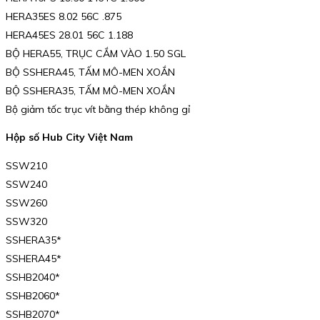
HERA35ES 8.02 56C .875
HERA45ES 28.01 56C 1.188
BỘ HERA55, TRỤC CẮM VÀO 1.50 SGL
BỘ SSHERA45, TẤM MÔ-MEN XOẮN
BỘ SSHERA35, TẤM MÔ-MEN XOẮN
Bộ giảm tốc trục vít bằng thép không gỉ
Hộp số Hub City Việt Nam
SSW210
SSW240
SSW260
SSW320
SSHERA35*
SSHERA45*
SSHB2040*
SSHB2060*
SSHB2070*