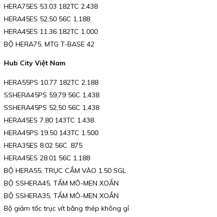
HERA75ES 53.03 182TC 2.438
HERA45ES 52,50 56C 1,188
HERA45ES 11.36 182TC 1.000
BỘ HERA75, MTG T-BASE 42
Hub City Việt Nam
HERA55PS 10.77 182TC 2.188
SSHERA45PS 59,79 56C 1,438
SSHERA45PS 52,50 56C 1,438
HERA45ES 7.80 143TC 1.438
HERA45PS 19.50 143TC 1.500
HERA35ES 8.02 56C .875
HERA45ES 28.01 56C 1.188
BỘ HERA55, TRỤC CẮM VÀO 1.50 SGL
BỘ SSHERA45, TẤM MÔ-MEN XOẮN
BỘ SSHERA35, TẤM MÔ-MEN XOẮN
Bộ giảm tốc trục vít bằng thép không gỉ