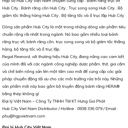
Hộp số Hub City Việt Nam chuyên cung cấp : Bánh răng trục vít
Hub City , Bánh răng côn Hub City , Trục song song Hub City , Bộ
giảm tốc thẳng hàng Hub City , Bộ tăng tốc và ổ trục lắp Hub City
Dòng sản phẩm Hub City là một trong những dòng sản phẩm tiêu
chuẩn rộng rãi nhất trong ngành. Nó bao gồm nhiều loại bánh
răng trục vít, bánh răng côn, trục song song và bộ giảm tốc thẳng
hàng, bộ tăng tốc và ổ trục lắp.
Regal Rexnord, với thương hiệu Hub City, đang nâng cao cam kết
của mình đối với các ngành công nghiệp dược phẩm, thịt, gia cầm
và chế biến nông sản lên một tầm cao mới để cung cấp các giải
pháp chuyển động tối ưu cho các môi trường rửa trôi này. Những
sản phẩm mới này bao gồm bộ truyền động bánh răng HERA®
bằng thép không gỉ
Đại lý Việt Nam – Công Ty TNHH TM KT Hưng Gia Phát
Hub City Viet Nam Distributor / Hotline : 0938 336 079 / Email :
phu@hgpvietnam.com
Đại lý Hub City Việt Nam