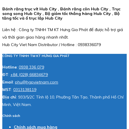
Bánh răng trục vít Hub City , Bánh răng côn Hub City , Trục
song song Hub City , Bộ giảm tốc thẳng hàng Hub City , Bộ
tăng tốc và ổ trục lắp Hub City
Liên hệ : Công ty TNHH TM KT Hưng Gia Phát để được hỗ trợ giá
và thời gian giao hàng nhanh nhất.
Hub City Viet Nam Distributor / Hotline : 0938336079
CÔNG TY TNHH TM KT HƯNG GIA PHÁT
Hotline
:
0938 336 079
ĐT
:
+84 (028) 66834679
Email
:
phu@hgpvietnam.com
MST
:
0313138119
Địa chỉ
: 933/5/2C Tỉnh lộ 10, Phường Tân Tạo, Thành phố Hồ Chí
Minh, Việt Nam.
Chính sách
Chính sách mua hàng