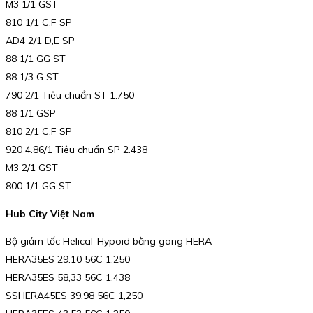
M3 1/1 GST
810 1/1 C,F SP
AD4 2/1 D,E SP
88 1/1 GG ST
88 1/3 G ST
790 2/1 Tiêu chuẩn ST 1.750
88 1/1 GSP
810 2/1 C,F SP
920 4.86/1 Tiêu chuẩn SP 2.438
M3 2/1 GST
800 1/1 GG ST
Hub City Việt Nam
Bộ giảm tốc Helical-Hypoid bằng gang HERA
HERA35ES 29.10 56C 1.250
HERA35ES 58,33 56C 1,438
SSHERA45ES 39,98 56C 1,250