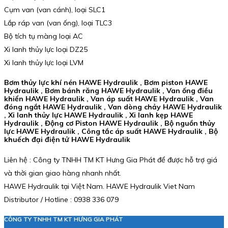
Cụm van (van cánh), loại SLC1
Lắp ráp van (van ống), loại TLC3
Bộ tích tụ màng loại AC
Xi lanh thủy lực loại DZ25
Xi lanh thủy lực loại LVM
Bơm thủy lực khí nén HAWE Hydraulik , Bơm piston HAWE
Hydraulik , Bơm bánh răng HAWE Hydraulik , Van ống điều
khiển HAWE Hydraulik , Van áp suất HAWE Hydraulik , Van
đóng ngắt HAWE Hydraulik , Van dòng chảy HAWE Hydraulik
, Xi lanh thủy lực HAWE Hydraulik , Xi lanh kẹp HAWE
Hydraulik , Động cơ Piston HAWE Hydraulik , Bộ nguồn thủy
lực HAWE Hydraulik , Công tắc áp suất HAWE Hydraulik , Bộ
khuếch đại điện tử HAWE Hydraulik
Liên hệ : Công ty TNHH TM KT Hưng Gia Phát để được hỗ trợ giá
và thời gian giao hàng nhanh nhất.
HAWE Hydraulik tại Việt Nam. HAWE Hydraulik Viet Nam
Distributor / Hotline : 0938 336 079
CÔNG TY TNHH TM KT HƯNG GIA PHÁT