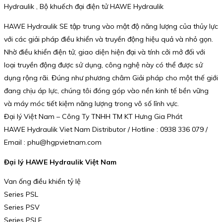
Hydraulik , Bộ khuếch đại điện tử HAWE Hydraulik
HAWE Hydraulik SE tập trung vào mật độ năng lượng của thủy lực
với các giải pháp điều khiển và truyền động hiệu quả và nhỏ gọn.
Nhờ điều khiển điện tử, giao diện hiện đại và tính cởi mở đối với
loại truyền động được sử dụng, công nghệ này có thể được sử
dụng rộng rãi. Đúng như phương châm Giải pháp cho một thế giới
đang chịu áp lực, chúng tôi đóng góp vào nền kinh tế bền vững
và máy móc tiết kiệm năng lượng trong vô số lĩnh vực.
Đại lý Việt Nam – Công Ty TNHH TM KT Hưng Gia Phát
HAWE Hydraulik Viet Nam Distributor / Hotline : 0938 336 079 /
Email : phu@hgpvietnam.com
Đại lý HAWE Hydraulik Việt Nam
Van ống điều khiển tỷ lệ
Series PSL
Series PSV
Series PSLF