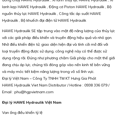
dòng chảy HAWE Hydraulik , Xi lanh thủy lực HAWE Hydraulik , Xi
lanh kẹp HAWE Hydraulik , Động cơ Piston HAWE Hydraulik , Bộ
nguồn thủy lực HAWE Hydraulik , Công tắc áp suất HAWE
Hydraulik , Bộ khuếch đại điện tử HAWE Hydraulik
HAWE Hydraulik SE tập trung vào mật độ năng lượng của thủy lực
với các giải pháp điều khiển và truyền động hiệu quả và nhỏ gọn.
Nhờ điều khiển điện tử, giao diện hiện đại và tính cởi mở đối với
loại truyền động được sử dụng, công nghệ này có thể được sử
dụng rộng rãi. Đúng như phương châm Giải pháp cho một thế giới
đang chịu áp lực, chúng tôi đóng góp vào nền kinh tế bền vững
và máy móc tiết kiệm năng lượng trong vô số lĩnh vực.
Đại lý Việt Nam – Công Ty TNHH TM KT Hưng Gia Phát
HAWE Hydraulik Viet Nam Distributor / Hotline : 0938 336 079 /
Email : phu@hgpvietnam.com
Đại lý HAWE Hydraulik Việt Nam
Van ống điều khiển tỷ lệ