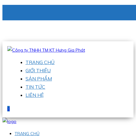
CÔNG TY TNHH TM KT HƯNG GIA PHÁT
Hotline
:
0938 336 079
Email
:
phu@hgpvietnam.com
TRANG CHỦ
GIỚI THIỆU
SẢN PHẨM
TIN TỨC
LIÊN HỆ
0
TRANG CHỦ