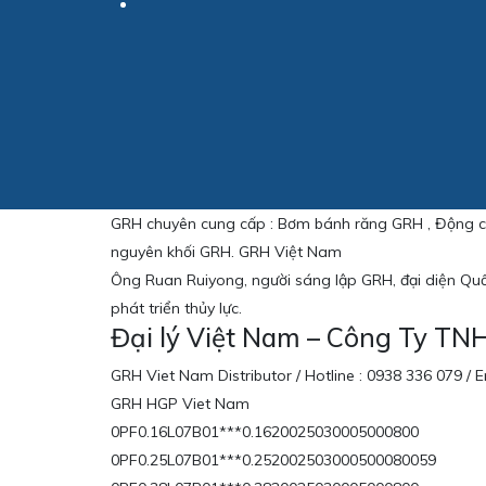
GRH chuyên cung cấp : Bơm bánh răng GRH , Động cơ
nguyên khối GRH. GRH Việt Nam
Ông Ruan Ruiyong, người sáng lập GRH, đại diện Quố
phát triển thủy lực.
Đại lý Việt Nam – Công Ty TN
GRH Viet Nam Distributor / Hotline : 0938 336 079 
GRH HGP Viet Nam
0PF0.16L07B01***0.1620025030005000800
0PF0.25L07B01***0.252002503000500080059