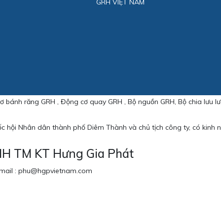
GRH VIỆT NAM
 bánh răng GRH , Động cơ quay GRH , Bộ nguồn GRH, Bộ chia lưu l
c hội Nhân dân thành phố Diêm Thành và chủ tịch công ty, có kinh 
HH TM KT Hưng Gia Phát
/ Email : phu@hgpvietnam.com