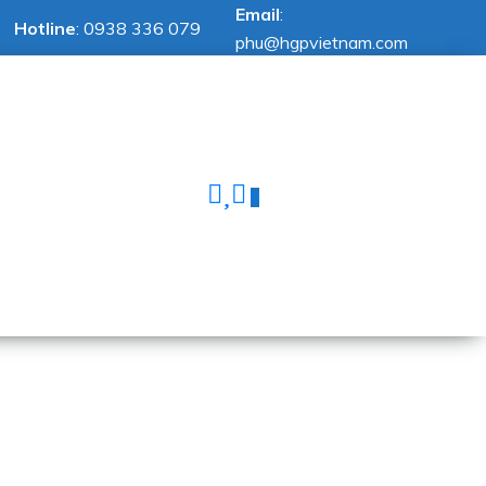
Email
:
Hotline
:
0938 336 079
phu@hgpvietnam.com
0