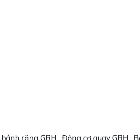
bánh răng GRH , Động cơ quay GRH , Bộ