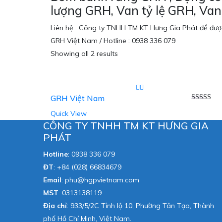
lượng GRH, Van tỷ lệ GRH, Va
Liên hệ : Công ty TNHH TM KT Hưng Gia Phát để được
GRH Việt Nam / Hotline : 0938 336 079
Showing all 2 results
GRH Việt Nam
Được xếp
Quick View
hạng
5.00
sao
CÔNG TY TNHH TM KT HƯNG GIA
PHÁT
Hotline
:
0938 336 079
ĐT
:
+84 (028) 66834679
Email
:
phu@hgpvietnam.com
MST
:
0313138119
Địa chỉ
: 933/5/2C Tỉnh lộ 10, Phường Tân Tạo, Thành
phố Hồ Chí Minh, Việt Nam.