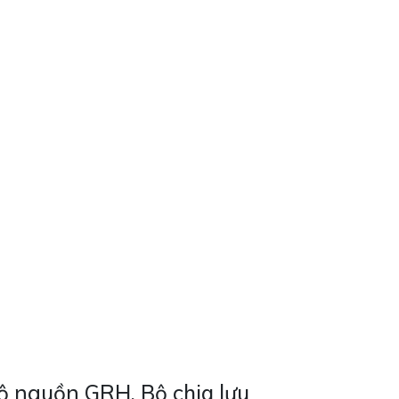
 nguồn GRH, Bộ chia lưu