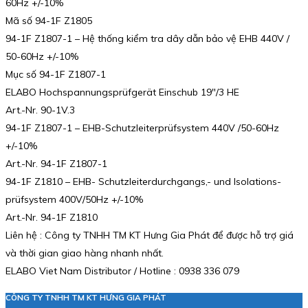
60Hz +/-10%
Mã số 94-1F Z1805
94-1F Z1807-1 – Hệ thống kiểm tra dây dẫn bảo vệ EHB 440V /
50-60Hz +/-10%
Mục số 94-1F Z1807-1
ELABO Hochspannungsprüfgerät Einschub 19″/3 HE
Art.-Nr. 90-1V.3
94-1F Z1807-1 – EHB-Schutzleiterprüfsystem 440V /50-60Hz
+/-10%
Art.-Nr. 94-1F Z1807-1
94-1F Z1810 – EHB- Schutzleiterdurchgangs,- und Isolations-
prüfsystem 400V/50Hz +/-10%
Art.-Nr. 94-1F Z1810
Liên hệ : Công ty TNHH TM KT Hưng Gia Phát để được hỗ trợ giá
và thời gian giao hàng nhanh nhất.
ELABO Viet Nam Distributor / Hotline : 0938 336 079
CÔNG TY TNHH TM KT HƯNG GIA PHÁT