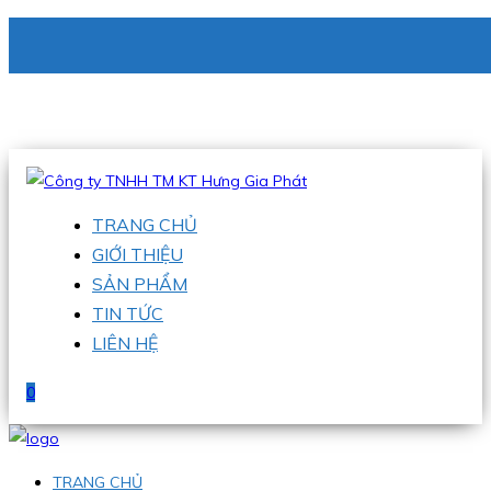
CÔNG TY TNHH TM KT HƯNG GIA PHÁT
Hotline
:
0938 336 079
Email
:
phu@hgpvietnam.com
TRANG CHỦ
GIỚI THIỆU
SẢN PHẨM
TIN TỨC
LIÊN HỆ
0
TRANG CHỦ