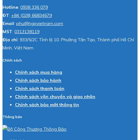
Hotline
:
0938 336 079
ĐT
:
+84 (028) 66834679
Email
:
phu@hgpvietnam.com
MST
:
0313138119
Địa chỉ
: 933/5/2C Tỉnh lộ 10, Phường Tân Tạo, Thành phố Hồ Chí
Minh, Việt Nam.
Chính sách
Chính sách mua hàng
Chính sách bảo hành
Chính sách thanh toán
Chính sách vận chuyển và giao nhận
Chính sách bảo mật thông tin
Thông báo