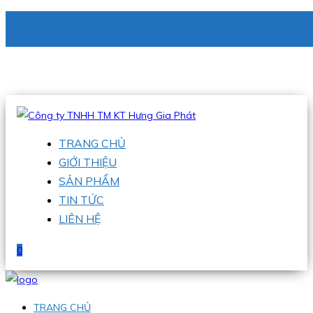
CÔNG TY TNHH TM KT HƯNG GIA PHÁT
Hotline
:
0938 336 079
Email
:
phu@hgpvietnam.com
TRANG CHỦ
GIỚI THIỆU
SẢN PHẨM
TIN TỨC
LIÊN HỆ
0
TRANG CHỦ