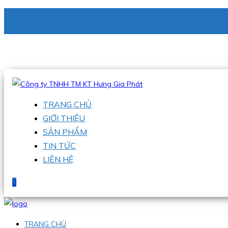
CÔNG TY TNHH TM KT HƯNG GIA PHÁT
Hotline
:
0938 336 079
Email
:
phu@hgpvietnam.com
TRANG CHỦ
GIỚI THIỆU
SẢN PHẨM
TIN TỨC
LIÊN HỆ
0
TRANG CHỦ