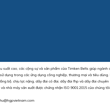
ệu suất cao, các cộng sự và sản phẩm của Timken Belts giúp ngành 
sử dụng trong các ứng dụng công nghiệp, thương mại và tiêu dùng. D
g bộ, chịu lực nặng, dây đai có đai, dây đai fhp và dây đai chuyên 
uật và nhà máy sản xuất được chứng nhận ISO 9001:2015 của chúng tôi
 : phu@hgpvietnam.com