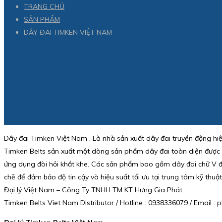
TRANG CHỦ
SẢN PHẨM
DÂY ĐAI TIMKEN VIỆT NAM
Dây đai Timken Việt Nam . Là nhà sản xuất dây đai truyền động hi
Timken Belts sản xuất một dòng sản phẩm dây đai toàn diện được 
ứng dụng đòi hỏi khắt khe. Các sản phẩm bao gồm dây đai chữ V đồn
chẽ để đảm bảo độ tin cậy và hiệu suất tối ưu tại trung tâm kỹ th
Đại lý Việt Nam – Công Ty TNHH TM KT Hưng Gia Phát
Timken Belts Viet Nam Distributor / Hotline : 0938336079 / Email