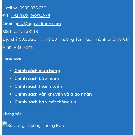
Hotline
:
0938 336 079
ĐT
:
+84 (028) 66834679
Email
:
phu@hgpvietnam.com
MST
:
0313138119
Địa chỉ
: 933/5/2C Tỉnh lộ 10, Phường Tân Tạo, Thành phố Hồ Chí
Minh, Việt Nam.
Chính sách
Chính sách mua hàng
Chính sách bảo hành
Chính sách thanh toán
Chính sách vận chuyển và giao nhận
Chính sách bảo mật thông tin
Thông báo