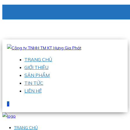
CÔNG TY TNHH TM KT HƯNG GIA PHÁT
Hotline
:
0938 336 079
Email
:
phu@hgpvietnam.com
TRANG CHỦ
GIỚI THIỆU
SẢN PHẨM
TIN TỨC
LIÊN HỆ
0
TRANG CHỦ