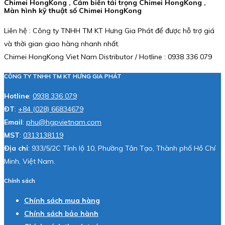
Chimei HongKong , Cảm biến tải trọng Chimei HongKong ,
Màn hình kỹ thuật số Chimei HongKong
Liên hệ : Công ty TNHH TM KT Hưng Gia Phát để được hỗ trợ giá
và thời gian giao hàng nhanh nhất.
Chimei HongKong Viet Nam Distributor / Hotline : 0938 336 079
CÔNG TY TNHH TM KT HƯNG GIA PHÁT
Hotline
:
0938 336 079
ĐT
:
+84 (028) 66834679
Email
:
phu@hgpvietnam.com
MST
:
0313138119
Địa chỉ
: 933/5/2C Tỉnh lộ 10, Phường Tân Tạo, Thành phố Hồ Chí
Minh, Việt Nam.
Chính sách
Chính sách mua hàng
Chính sách bảo hành