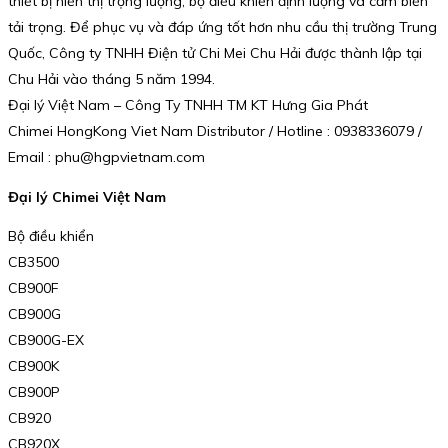
thiết bị hiển thị trọng lượng, bộ điều khiển định lượng và cảm biến
tải trọng. Để phục vụ và đáp ứng tốt hơn nhu cầu thị trường Trung
Quốc, Công ty TNHH Điện tử Chi Mei Chu Hải được thành lập tại
Chu Hải vào tháng 5 năm 1994.
Đại lý Việt Nam – Công Ty TNHH TM KT Hưng Gia Phát
Chimei HongKong Viet Nam Distributor / Hotline : 0938336079 /
Email : phu@hgpvietnam.com
Đại lý Chimei Việt Nam
Bộ điều khiển
CB3500
CB900F
CB900G
CB900G-EX
CB900K
CB900P
CB920
CB920X