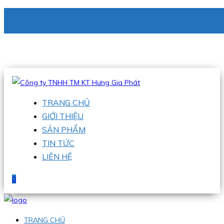
CÔNG TY TNHH TM KT HƯNG GIA PHÁT
Hotline
:
0938 336 079
Email
:
phu@hgpvietnam.com
TRANG CHỦ
GIỚI THIỆU
SẢN PHẨM
TIN TỨC
LIÊN HỆ
0
TRANG CHỦ