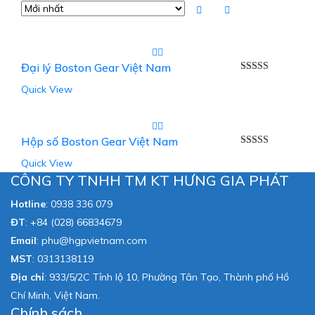
Đại lý Boston Gear Việt Nam
Được xếp
Quick View
hạng
5.00
5
sao
Hộp số Boston Gear Việt Nam
Được xếp
Quick View
hạng
5.00
5
sao
CÔNG TY TNHH TM KT HƯNG GIA PHÁT
Hotline
:
0938 336 079
ĐT
:
+84 (028) 66834679
Email
:
phu@hgpvietnam.com
MST
:
0313138119
Địa chỉ
: 933/5/2C Tỉnh lộ 10, Phường Tân Tạo, Thành phố Hồ
Chí Minh, Việt Nam.
Chính sách