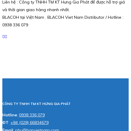
Liên hệ : Công ty TNHH TM KT Hưng Gia Phát để được hỗ trợ giá
và thời gian giao hàng nhanh nhất.
BLACOH tại Việt Nam . BLACOH Viet Nam Distributor / Hotline :
0938 336 079
CÔNG TY TNHH TM KT HƯNG GIA PHÁT
Hotline
:
0938 336 079
ĐT
:
+84 (028) 66834679
Email
:
phu@hgpvietnam.com