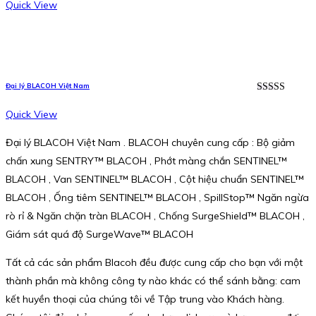
hạng
5.00
5
Quick View
sao
Đại lý BLACOH Việt Nam
Được xếp
hạng
5.00
5
Quick View
sao
Đại lý BLACOH Việt Nam . BLACOH chuyên cung cấp : Bộ giảm
chấn xung SENTRY™ BLACOH , Phớt màng chắn SENTINEL™
BLACOH , Van SENTINEL™ BLACOH , Cột hiệu chuẩn SENTINEL™
BLACOH , Ống tiêm SENTINEL™ BLACOH , SpillStop™ Ngăn ngừa
rò rỉ & Ngăn chặn tràn BLACOH , Chống SurgeShield™ BLACOH ,
Giám sát quá độ SurgeWave™ BLACOH
Tất cả các sản phẩm Blacoh đều được cung cấp cho bạn với một
thành phần mà không công ty nào khác có thể sánh bằng: cam
kết huyền thoại của chúng tôi về Tập trung vào Khách hàng.