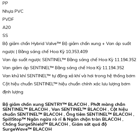
PP
Nhựa PVC
PVDF
A20
SS
Bộ giảm chấn Hybrid Valve™ Bộ giảm chấn xung + Van áp suất
ngược | Bằng sáng chế Hoa Kỳ 10,353,409
Van áp suất ngược SENTINEL™ Bằng sáng chế Hoa Kỳ 11.194.352
Van giảm áp SENTINEL™ Bằng sáng chế Hoa Kỳ 11.194.352
Van khử khí SENTINEL™ tự động xả khí và hơi trong hệ thống bơm
Cột hiệu chuẩn SENTINEL™ hiệu chuẩn chính xác lưu lượng bơm
định lượng
Bộ giảm chấn xung SENTRY™ BLACOH , Phớt màng chắn
SENTINEL™ BLACOH , Van SENTINEL™ BLACOH , Cột hiệu
chuẩn SENTINEL™ BLACOH , Ống tiêm SENTINEL™ BLACOH ,
SpillStop™ Ngăn ngừa rò rỉ & Ngăn chặn tràn BLACOH ,
Chống SurgeShield™ BLACOH , Giám sát quá độ
SurgeWave™ BLACOH