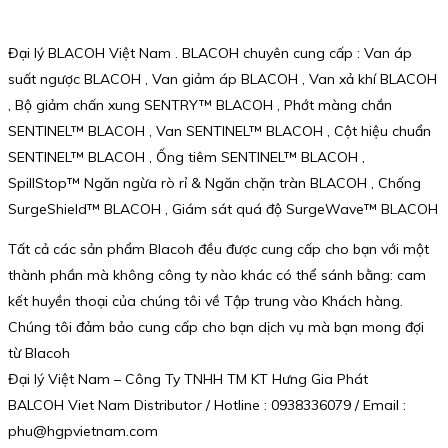
Đại lý BLACOH Việt Nam . BLACOH chuyên cung cấp : Van áp
suất ngược BLACOH , Van giảm áp BLACOH , Van xả khí BLACOH
, Bộ giảm chấn xung SENTRY™ BLACOH , Phớt màng chắn
SENTINEL™ BLACOH , Van SENTINEL™ BLACOH , Cột hiệu chuẩn
SENTINEL™ BLACOH , Ống tiêm SENTINEL™ BLACOH ,
SpillStop™ Ngăn ngừa rò rỉ & Ngăn chặn tràn BLACOH , Chống
SurgeShield™ BLACOH , Giám sát quá độ SurgeWave™ BLACOH
Tất cả các sản phẩm Blacoh đều được cung cấp cho bạn với một
thành phần mà không công ty nào khác có thể sánh bằng: cam
kết huyền thoại của chúng tôi về Tập trung vào Khách hàng.
Chúng tôi đảm bảo cung cấp cho bạn dịch vụ mà bạn mong đợi
từ Blacoh
Đại lý Việt Nam – Công Ty TNHH TM KT Hưng Gia Phát
BALCOH Viet Nam Distributor / Hotline : 0938336079 / Email :
phu@hgpvietnam.com