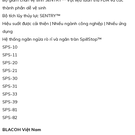
Bộ giảm chấn vệ sinh SENTRY™ Vật liệu tuân thủ FDA và các
thành phần dễ vệ sinh
Bộ tích lũy thủy lực SENTRY™
Hiệu suất được cải thiện | Nhiều ngành công nghiệp | Nhiều ứng
dụng
Hệ thống ngăn ngừa rò rỉ và ngăn tràn SpillStop™
SPS-10
SPS-11
SPS-20
SPS-21
SPS-30
SPS-31
SPS-33
SPS-39
SPS-81
SPS-82
BLACOH Việt Nam