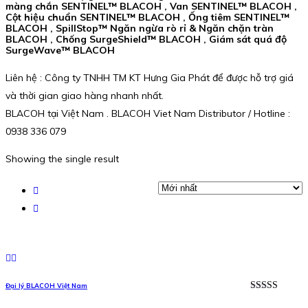
màng chắn SENTINEL™ BLACOH , Van SENTINEL™ BLACOH ,
Cột hiệu chuẩn SENTINEL™ BLACOH , Ống tiêm SENTINEL™
BLACOH , SpillStop™ Ngăn ngừa rò rỉ & Ngăn chặn tràn
BLACOH , Chống SurgeShield™ BLACOH , Giám sát quá độ
SurgeWave™ BLACOH
Liên hệ : Công ty TNHH TM KT Hưng Gia Phát để được hỗ trợ giá
và thời gian giao hàng nhanh nhất.
BLACOH tại Việt Nam . BLACOH Viet Nam Distributor / Hotline :
0938 336 079
Showing the single result
Đại lý BLACOH Việt Nam
Được xếp