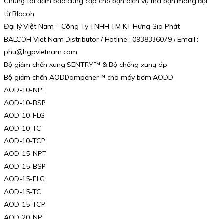
Chúng tôi đảm bảo cung cấp cho bạn dịch vụ mà bạn mong đợi
từ Blacoh
Đại lý Việt Nam – Công Ty TNHH TM KT Hưng Gia Phát
BALCOH Viet Nam Distributor / Hotline : 0938336079 / Email :
phu@hgpvietnam.com
Bộ giảm chấn xung SENTRY™ & Bộ chống xung áp
Bộ giảm chấn AODDampener™ cho máy bơm AODD
AOD-10-NPT
AOD-10-BSP
AOD-10-FLG
AOD-10-TC
AOD-10-TCP
AOD-15-NPT
AOD-15-BSP
AOD-15-FLG
AOD-15-TC
AOD-15-TCP
AOD-20-NPT