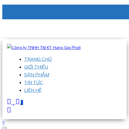
CÔNG TY TNHH TM KT HƯNG GIA PHÁT
Hotline
:
0938 336 079
Email
:
phu@hgpvietnam.com
TRANG CHỦ
GIỚI THIỆU
SẢN PHẨM
TIN TỨC
LIÊN HỆ
0