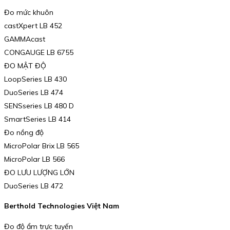
Đo mức khuôn
castXpert LB 452
GAMMAcast
CONGAUGE LB 6755
ĐO MẬT ĐỘ
LoopSeries LB 430
DuoSeries LB 474
SENSseries LB 480 D
SmartSeries LB 414
Đo nồng độ
MicroPolar Brix LB 565
MicroPolar LB 566
ĐO LƯU LƯỢNG LỚN
DuoSeries LB 472
Berthold Technologies Việt Nam
Đo độ ẩm trực tuyến