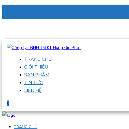
CÔNG TY TNHH TM KT HƯNG GIA PHÁT
Hotline
:
0938 336 079
Email
:
phu@hgpvietnam.com
TRANG CHỦ
GIỚI THIỆU
SẢN PHẨM
TIN TỨC
LIÊN HỆ
0
TRANG CHỦ