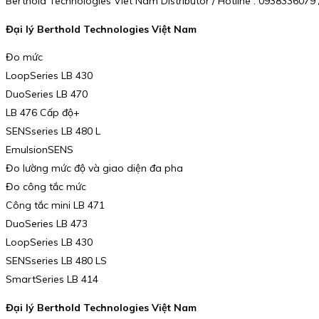
Berthold Technologies Viet Nam Distributor / Hotline : 093833607
Đại lý Berthold Technologies Việt Nam
Đo mức
LoopSeries LB 430
DuoSeries LB 470
LB 476 Cấp độ+
SENSseries LB 480 L
EmulsionSENS
Đo lường mức độ và giao diện đa pha
Đo công tắc mức
Công tắc mini LB 471
DuoSeries LB 473
LoopSeries LB 430
SENSseries LB 480 LS
SmartSeries LB 414
Đại lý Berthold Technologies Việt Nam