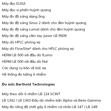
Máy đọc ELISA
Máy đọc vi phiến huỳnh quang
Máy đo độ sáng dạng ống
Máy đo độ sáng Sirius 2 dành cho đèn huỳnh quang
Máy đo độ sáng Lumat dành cho đèn huỳnh quang
Máy đo độ sáng cầm tay Junior LB 9509
Máy dò HPLC phóng xạ
Máy dò FlowStar² dành cho HPLC phóng xạ
HERM LB 500 với đầu dò fLumo
HERM LB 500 với đầu dò NaI
Các dụng cụ bảo vệ bức xạ
Hệ thống đo lường ô nhiễm
Đo mức Berthold Technologies
Máy theo dõi ô nhiễm LB 124 SCINT
LB 1342 / LB 1343 Đầu dò nhiễm bẩn Alpha và Beta-Gamma
Máy đo nồng độ chất gây ô nhiễm cá nhân LB 147 / LB 148