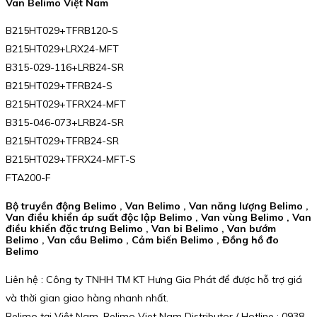
Van Belimo Việt Nam
B215HT029+TFRB120-S
B215HT029+LRX24-MFT
B315-029-116+LRB24-SR
B215HT029+TFRB24-S
B215HT029+TFRX24-MFT
B315-046-073+LRB24-SR
B215HT029+TFRB24-SR
B215HT029+TFRX24-MFT-S
FTA200-F
Bộ truyền động Belimo , Van Belimo , Van năng lượng Belimo ,
Van điều khiển áp suất độc lập Belimo , Van vùng Belimo , Van
điều khiển đặc trưng Belimo , Van bi Belimo , Van bướm
Belimo , Van cầu Belimo , Cảm biến Belimo , Đồng hồ đo
Belimo
Liên hệ : Công ty TNHH TM KT Hưng Gia Phát để được hỗ trợ giá
và thời gian giao hàng nhanh nhất.
Belimo tại Việt Nam. Belimo Viet Nam Distributor / Hotline : 0938