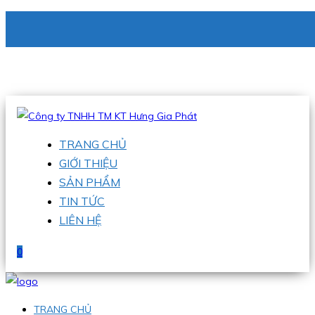
CÔNG TY TNHH TM KT HƯNG GIA PHÁT
Hotline
:
0938 336 079
Email
:
phu@hgpvietnam.com
TRANG CHỦ
GIỚI THIỆU
SẢN PHẨM
TIN TỨC
LIÊN HỆ
0
TRANG CHỦ