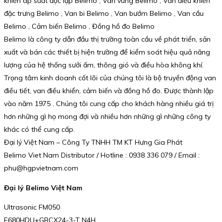
khiển áp suất độc lập Belimo , Van vùng Belimo , Van điều khiển
đặc trưng Belimo , Van bi Belimo , Van bướm Belimo , Van cầu
Belimo , Cảm biến Belimo , Đồng hồ đo Belimo
Belimo là công ty dẫn đầu thị trường toàn cầu về phát triển, sản
xuất và bán các thiết bị hiện trường để kiểm soát hiệu quả năng
lượng của hệ thống sưởi ấm, thông gió và điều hòa không khí.
Trọng tâm kinh doanh cốt lõi của chúng tôi là bộ truyền động van
điều tiết, van điều khiển, cảm biến và đồng hồ đo. Được thành lập
vào năm 1975 . Chúng tôi cung cấp cho khách hàng nhiều giá trị
hơn những gì họ mong đợi và nhiều hơn những gì những công ty
khác có thể cung cấp.
Đại lý Việt Nam – Công Ty TNHH TM KT Hưng Gia Phát
Belimo Viet Nam Distributor / Hotline : 0938 336 079 / Email :
phu@hgpvietnam.com
Đại lý Belimo Việt Nam
Ultrasonic FM050
F680HDU+GRCX24-3-T N4H