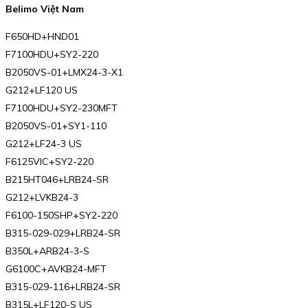
Belimo Việt Nam
F650HD+HND01
F7100HDU+SY2-220
B2050VS-01+LMX24-3-X1
G212+LF120 US
F7100HDU+SY2-230MFT
B2050VS-01+SY1-110
G212+LF24-3 US
F6125VIC+SY2-220
B215HT046+LRB24-SR
G212+LVKB24-3
F6100-150SHP+SY2-220
B315-029-029+LRB24-SR
B350L+ARB24-3-S
G6100C+AVKB24-MFT
B315-029-116+LRB24-SR
B315L+LF120-S US