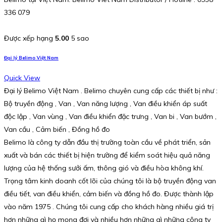
336 079
Được xếp hạng
5.00
5 sao
Đại lý Belimo Việt Nam
Quick View
Đại lý Belimo Việt Nam . Belimo chuyên cung cấp các thiết bị như :
Bộ truyền động , Van , Van năng lượng , Van điều khiển áp suất
độc lập , Van vùng , Van điều khiển đặc trưng , Van bi , Van bướm ,
Van cầu , Cảm biến , Đồng hồ đo
Belimo là công ty dẫn đầu thị trường toàn cầu về phát triển, sản
xuất và bán các thiết bị hiện trường để kiểm soát hiệu quả năng
lượng của hệ thống sưởi ấm, thông gió và điều hòa không khí.
Trọng tâm kinh doanh cốt lõi của chúng tôi là bộ truyền động van
điều tiết, van điều khiển, cảm biến và đồng hồ đo. Được thành lập
vào năm 1975 . Chúng tôi cung cấp cho khách hàng nhiều giá trị
hơn những gì họ mong đợi và nhiều hơn những gì những công ty