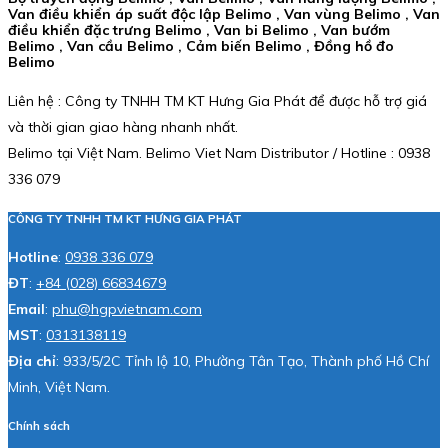
Van điều khiển áp suất độc lập Belimo , Van vùng Belimo , Van
điều khiển đặc trưng Belimo , Van bi Belimo , Van bướm
Belimo , Van cầu Belimo , Cảm biến Belimo , Đồng hồ đo
Belimo
Liên hệ : Công ty TNHH TM KT Hưng Gia Phát để được hỗ trợ giá
và thời gian giao hàng nhanh nhất.
Belimo tại Việt Nam. Belimo Viet Nam Distributor / Hotline : 0938
336 079
CÔNG TY TNHH TM KT HƯNG GIA PHÁT
Hotline
:
0938 336 079
ĐT
:
+84 (028) 66834679
Email
:
phu@hgpvietnam.com
MST
:
0313138119
Địa chỉ
: 933/5/2C Tỉnh lộ 10, Phường Tân Tạo, Thành phố Hồ Chí
Minh, Việt Nam.
Chính sách