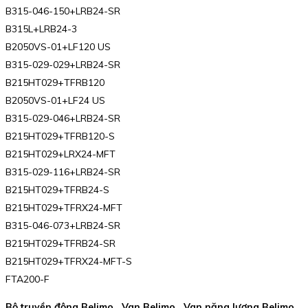
B315-046-150+LRB24-SR
B315L+LRB24-3
B2050VS-01+LF120 US
B315-029-029+LRB24-SR
B215HT029+TFRB120
B2050VS-01+LF24 US
B315-029-046+LRB24-SR
B215HT029+TFRB120-S
B215HT029+LRX24-MFT
B315-029-116+LRB24-SR
B215HT029+TFRB24-S
B215HT029+TFRX24-MFT
B315-046-073+LRB24-SR
B215HT029+TFRB24-SR
B215HT029+TFRX24-MFT-S
FTA200-F
Bộ truyền động Belimo , Van Belimo , Van năng lượng Belimo ,