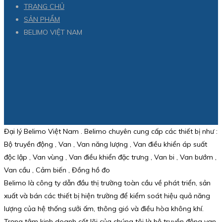
TRANG CHỦ
SẢN PHẨM
BELIMO VIỆT NAM
Đại lý Belimo Việt Nam . Belimo chuyên cung cấp các thiết bị như :
Bộ truyền động , Van , Van năng lượng , Van điều khiển áp suất
độc lập , Van vùng , Van điều khiển đặc trưng , Van bi , Van bướm ,
Van cầu , Cảm biến , Đồng hồ đo
Belimo là công ty dẫn đầu thị trường toàn cầu về phát triển, sản
xuất và bán các thiết bị hiện trường để kiểm soát hiệu quả năng
lượng của hệ thống sưởi ấm, thông gió và điều hòa không khí.
Trọng tâm kinh doanh cốt lõi của chúng tôi là bộ truyền động van