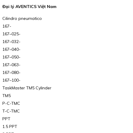
Đại lý AVENTICS Việt Nam
Cilindro pneumatico
167-
167–025-
167–032-
167–040-
167–050-
167–063-
167–080-
167–100-
TaskMaster TM5 Cylinder
TM5
P-C-TMC
T-C-TMC
PPT
1.5 PPT