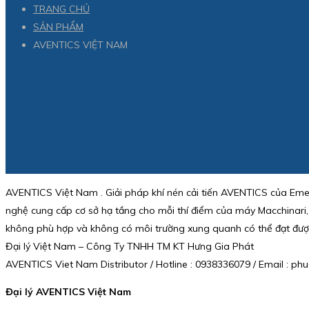
TRANG CHỦ
SẢN PHẨM
AVENTICS VIỆT NAM
AVENTICS Việt Nam . Giải pháp khí nén cải tiến AVENTICS của Eme
nghệ cung cấp cơ sở hạ tầng cho mỗi thí điểm của máy Macchinari,
không phù hợp và không có môi trường xung quanh có thể đạt đượ
Đại lý Việt Nam – Công Ty TNHH TM KT Hưng Gia Phát
AVENTICS Viet Nam Distributor / Hotline : 0938336079 / Email : 
Đại lý AVENTICS Việt Nam