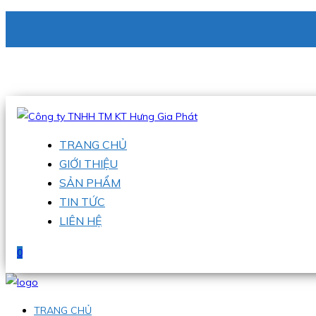
CÔNG TY TNHH TM KT HƯNG GIA PHÁT
Hotline
:
0938 336 079
Email
:
phu@hgpvietnam.com
TRANG CHỦ
GIỚI THIỆU
SẢN PHẨM
TIN TỨC
LIÊN HỆ
0
TRANG CHỦ