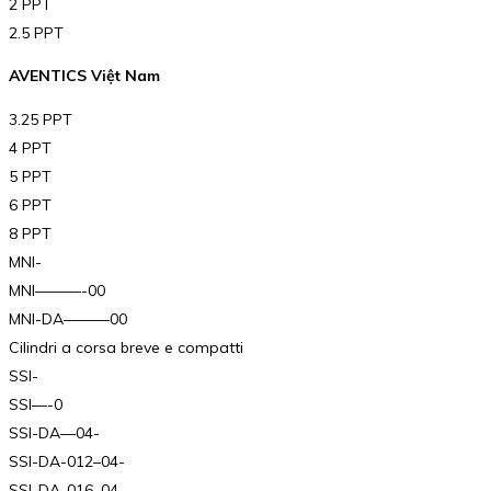
2 PPT
2.5 PPT
AVENTICS Việt Nam
3.25 PPT
4 PPT
5 PPT
6 PPT
8 PPT
MNI-
MNI———-00
MNI-DA———00
Cilindri a corsa breve e compatti
SSI-
SSI—-0
SSI-DA—04-
SSI-DA-012–04-
SSI-DA-016–04-