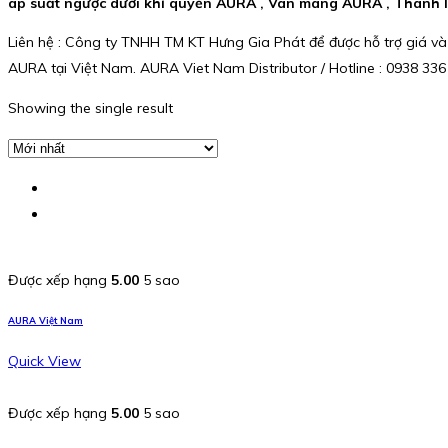
áp suất ngược dưới khí quyển AURA , Van màng AURA , Thanh l
Liên hệ : Công ty TNHH TM KT Hưng Gia Phát để được hỗ trợ giá và
AURA tại Việt Nam. AURA Viet Nam Distributor / Hotline : 0938 336
Showing the single result
Được xếp hạng
5.00
5 sao
AURA Việt Nam
Quick View
Được xếp hạng
5.00
5 sao