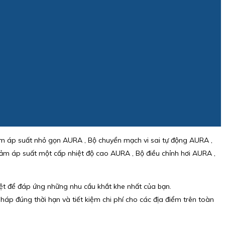
m áp suất nhỏ gọn AURA , Bộ chuyển mạch vi sai tự động AURA ,
ảm áp suất một cấp nhiệt độ cao AURA , Bộ điều chỉnh hơi AURA ,
iệt để đáp ứng những nhu cầu khắt khe nhất của bạn.
áp đúng thời hạn và tiết kiệm chi phí cho các địa điểm trên toàn