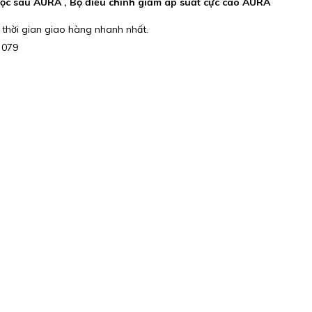
ọc sâu AURA , Bộ điều chỉnh giảm áp suất cực cao AURA
 thời gian giao hàng nhanh nhất.
 079