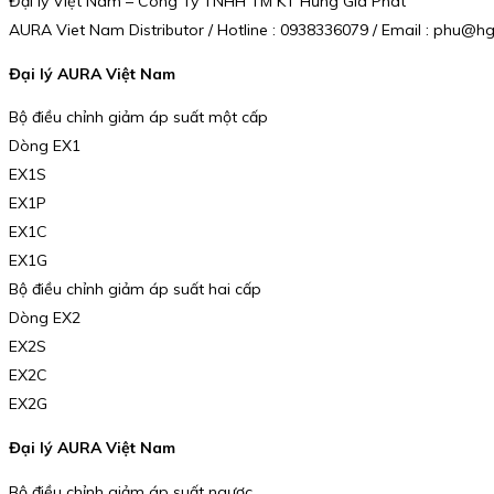
Đại lý Việt Nam – Công Ty TNHH TM KT Hưng Gia Phát
AURA Viet Nam Distributor / Hotline : 0938336079 / Email : phu@
Đại lý AURA Việt Nam
Bộ điều chỉnh giảm áp suất một cấp
Dòng EX1
EX1S
EX1P
EX1C
EX1G
Bộ điều chỉnh giảm áp suất hai cấp
Dòng EX2
EX2S
EX2C
EX2G
Đại lý AURA Việt Nam
Bộ điều chỉnh giảm áp suất ngược