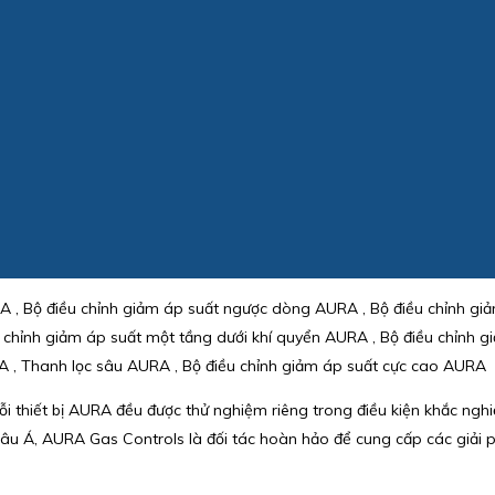
 , Bộ điều chỉnh giảm áp suất ngược dòng AURA , Bộ điều chỉnh giả
chỉnh giảm áp suất một tầng dưới khí quyển AURA , Bộ điều chỉnh gi
 , Thanh lọc sâu AURA , Bộ điều chỉnh giảm áp suất cực cao AURA
ỗi thiết bị AURA đều được thử nghiệm riêng trong điều kiện khắc ngh
hâu Á, AURA Gas Controls là đối tác hoàn hảo để cung cấp các giải ph