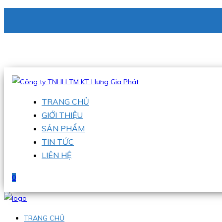
CÔNG TY TNHH TM KT HƯNG GIA PHÁT
Hotline
:
0938 336 079
Email
:
phu@hgpvietnam.com
TRANG CHỦ
GIỚI THIỆU
SẢN PHẨM
TIN TỨC
LIÊN HỆ
0
TRANG CHỦ